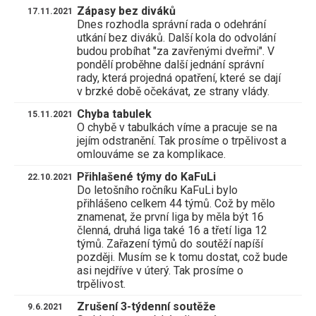
Zápasy bez diváků
17.11.2021
Dnes rozhodla správní rada o odehrání
utkání bez diváků. Další kola do odvolání
budou probíhat "za zavřenými dveřmi". V
pondělí proběhne další jednání správní
rady, která projedná opatření, které se dají
v brzké době očekávat, ze strany vlády.
Chyba tabulek
15.11.2021
O chybě v tabulkách víme a pracuje se na
jejím odstranění. Tak prosíme o trpělivost a
omlouváme se za komplikace.
Přihlašené týmy do KaFuLi
22.10.2021
Do letošního ročníku KaFuLi bylo
přihlášeno celkem 44 týmů. Což by mělo
znamenat, že první liga by měla být 16
členná, druhá liga také 16 a třetí liga 12
týmů. Zařazení týmů do soutěží napíší
později. Musím se k tomu dostat, což bude
asi nejdříve v úterý. Tak prosíme o
trpělivost.
Zrušení 3-týdenní soutěže
9.6.2021