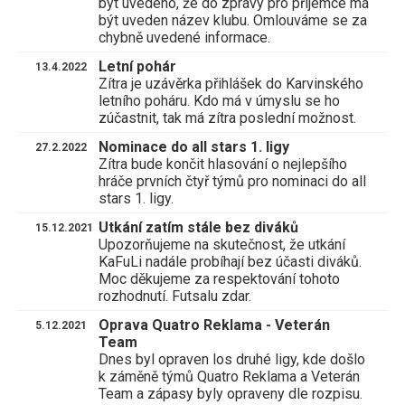
být uvedeno, že do zprávy pro příjemce má
být uveden název klubu. Omlouváme se za
chybně uvedené informace.
Letní pohár
13.4.2022
Zítra je uzávěrka přihlášek do Karvinského
letního poháru. Kdo má v úmyslu se ho
zúčastnit, tak má zítra poslední možnost.
Nominace do all stars 1. ligy
27.2.2022
Zítra bude končit hlasování o nejlepšího
hráče prvních čtyř týmů pro nominaci do all
stars 1. ligy.
Utkání zatím stále bez diváků
15.12.2021
Upozorňujeme na skutečnost, že utkání
KaFuLi nadále probíhají bez účasti diváků.
Moc děkujeme za respektování tohoto
rozhodnutí. Futsalu zdar.
Oprava Quatro Reklama - Veterán
5.12.2021
Team
Dnes byl opraven los druhé ligy, kde došlo
k záměně týmů Quatro Reklama a Veterán
Team a zápasy byly opraveny dle rozpisu.