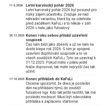
Letní karvinský pohár 2026
11.6.2026
Letní karvinský pohár 2026 byl posunut pro
nízký zájem účastníku. Zvažuje se nad
náhradní variantou, která by se odehrála
před začátkem KaFuLi a to někde v září
2026 v hale, jako futsalový.
Konec roku sebou přináší uzavření
29.12.2025
soupisek
​Čas nám běží jako zběsilý a už se nám na
dveře klepe rok 2026. S ním je spojené
uzavření doplňování soupisek a to ve
všech soutěžích KaFuLi. Tyto se uzavírají k
31.12.2025. Pokud máte v plánu ještě
hráče dopisovat, tak máte nejvyšší čas tak
učinit.
Konec přihlášek do KaFuLi
17.10.2025
Chceme upozornit, že dnes je poslední
den na přihlášení týmů do soutěží
futsalové ligy. Kdo tak ještě nestihl, tak má
poslední možnost. Musí být odevzdána
přihláška a zaplaceno startovné.