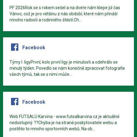
PF 2026Rok se s rokem sešel a na dveře nám klepe již čas
Vánoc, což je pro většinu z nás období, které nám přináší
mnoho radosti a rodinného štěstí.Ch...
Facebook
Týmy I. ligyPrvní; kolo první ligy je minulosti a odehrálo se
minulý týden. Povedlo se nám konečně zpracovat fotografie
všech týmů, tak se s nimi může...
Facebook
Web FUTSALU Karvina - www.futsalkarvina.cz je aktuálně
nedostupný. ??Chyba je na straně poskytovatele webu a
postihlo to mnoho sportovních webů. Na ob...