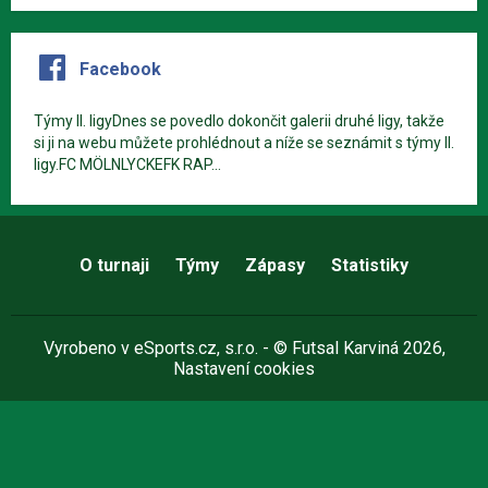
Facebook
Týmy II. ligyDnes se povedlo dokončit galerii druhé ligy, takže
si ji na webu můžete prohlédnout a níže se seznámit s týmy II.
ligy.FC MÖLNLYCKEFK RAP...
O turnaji
Týmy
Zápasy
Statistiky
Vyrobeno v
eSports.cz
, s.r.o. - © Futsal Karviná 2026,
Nastavení cookies