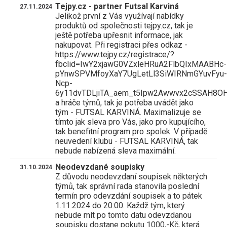
Tejpy.cz - partner Futsal Karviná
27.11.2024
Jelikož první z Vás využívají nabídky
produktů od společnosti tejpy.cz, tak je
ještě potřeba upřesnit informace, jak
nakupovat. Při registraci přes odkaz -
https://www.tejpy.cz/registrace/?
fbclid=IwY2xjawG0VZxleHRuA2FlbQIxMAABHc-
pYnwSPVMfoyXaY7UgLetLl3SiWIRNmGYuvFyu-
Ncp-
6y11dvTDLjiTA_aem_t5Ipw2Awwvx2cSSAH8O
a hráče týmů, tak je potřeba uvádět jako
tým - FUTSAL KARVINÁ. Maximalizuje se
tímto jak sleva pro Vás, jako pro kupujícího,
tak benefitní program pro spolek. V případě
neuvedení klubu - FUTSAL KARVINÁ, tak
nebude nabízená sleva maximální.
Neodevzdané soupisky
31.10.2024
Z důvodu neodevzdaní soupisek některých
týmů, tak správní rada stanovila poslední
termín pro odevzdání soupisek a to pátek
1.11.2024 do 20:00. Každž tým, který
nebude mít po tomto datu odevzdanou
soupisku dostane pokutu 1000,-Kč, která