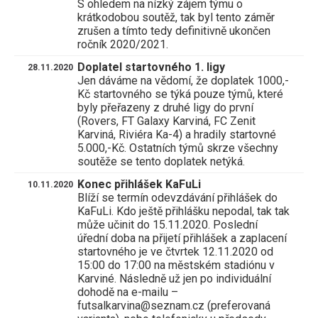
S ohledem na nízký zájem týmu o
krátkodobou soutěž, tak byl tento záměr
zrušen a tímto tedy definitivně ukončen
ročník 2020/2021.
Doplatel startovného 1. ligy
28.11.2020
Jen dáváme na vědomí, že doplatek 1000,-
Kč startovného se týká pouze týmů, které
byly přeřazeny z druhé ligy do první
(Rovers, FT Galaxy Karviná, FC Zenit
Karviná, Riviéra Ka-4) a hradily startovné
5.000,-Kč. Ostatních týmů skrze všechny
soutěže se tento doplatek netýká.
Konec přihlášek KaFuLi
10.11.2020
Blíží se termín odevzdávání přihlášek do
KaFuLi. Kdo ještě přihlášku nepodal, tak tak
může učinit do 15.11.2020. Poslední
úřední doba na přijetí přihlášek a zaplacení
startovného je ve čtvrtek 12.11.2020 od
15:00 do 17:00 na městském stadiónu v
Karviné. Následně už jen po individuální
dohodě na e-mailu –
futsalkarvina@seznam.cz (preferovaná