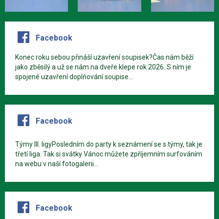
Facebook
Konec roku sebou přináší uzavření soupisek?Čas nám běží
jako zběsilý a už se nám na dveře klepe rok 2026. S ním je
spojené uzavření doplňování soupise...
Facebook
Týmy III. ligyPosledním do party k seznámení se s týmy, tak je
třetí liga. Tak si svátky Vánoc můžete zpříjemním surfováním
na webu v naší fotogalerii...
Facebook