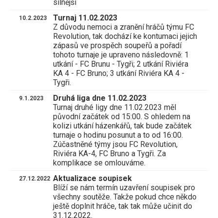
silnější
Turnaj 11.02.2023
10.2.2023
Z důvodu nemoci a zranění hráčů týmu FC
Revolution, tak dochází ke kontumaci jejich
zápasů ve prospěch soupeřů a pořadí
tohoto turnaje je upraveno následovně: 1
utkání - FC Brunu - Tygři; 2 utkání Riviéra
KA 4 - FC Bruno; 3 utkání Riviéra KA 4 -
Tygři.
Druhá liga dne 11.02.2023
9.1.2023
Turnaj druhé ligy dne 11.02.2023 měl
původní začátek od 15:00. S ohledem na
kolizi utkání házenkářů, tak bude začátek
turnaje o hodinu posunut a to od 16:00.
Zúčastněné týmy jsou FC Revolution,
Riviéra KA-4, FC Bruno a Tygři. Za
komplikace se omlouváme.
Aktualizace soupisek
27.12.2022
Blíží se nám termín uzavření soupisek pro
všechny soutěže. Takže pokud chce někdo
ještě doplnit hráče, tak tak může učinit do
31.12.2022.