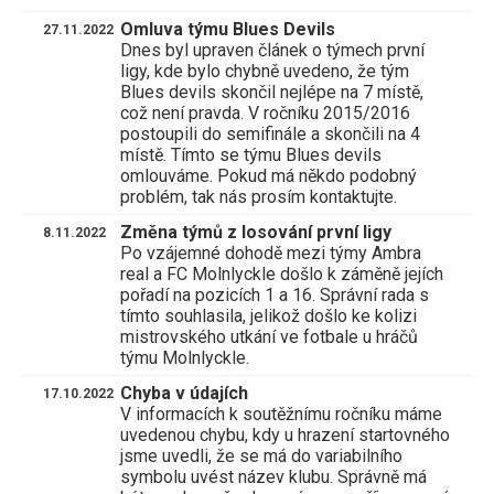
Omluva týmu Blues Devils
27.11.2022
Dnes byl upraven článek o týmech první
ligy, kde bylo chybně uvedeno, že tým
Blues devils skončil nejlépe na 7 místě,
což není pravda. V ročníku 2015/2016
postoupili do semifinále a skončili na 4
místě. Tímto se týmu Blues devils
omlouváme. Pokud má někdo podobný
problém, tak nás prosím kontaktujte.
Změna týmů z losování první ligy
8.11.2022
Po vzájemné dohodě mezi týmy Ambra
real a FC Molnlyckle došlo k záměně jejích
pořadí na pozicích 1 a 16. Správní rada s
tímto souhlasila, jelikož došlo ke kolizi
mistrovského utkání ve fotbale u hráčů
týmu Molnlyckle.
Chyba v údajích
17.10.2022
V informacích k soutěžnímu ročníku máme
uvedenou chybu, kdy u hrazení startovného
jsme uvedli, že se má do variabilního
symbolu uvést název klubu. Správně má