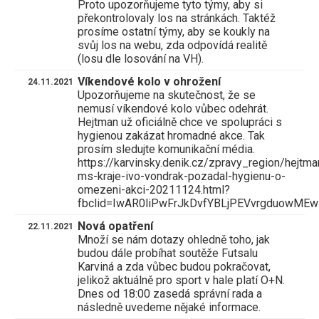
Proto upozorňujeme tyto týmy, aby si
překontrolovaly los na stránkách. Taktéž
prosíme ostatní týmy, aby se koukly na
svůj los na webu, zda odpovídá realitě
(losu dle losování na VH).
Víkendové kolo v ohrožení
24.11.2021
Upozorňujeme na skutečnost, že se
nemusí víkendové kolo vůbec odehrát.
Hejtman už oficiálně chce ve spolupráci s
hygienou zakázat hromadné akce. Tak
prosím sledujte komunikační média.
https://karvinsky.denik.cz/zpravy_region/hejtma
ms-kraje-ivo-vondrak-pozadal-hygienu-o-
omezeni-akci-20211124.html?
fbclid=IwAR0liPwFrJkDvfYBLjPEVvrgduowME
Nová opatření
22.11.2021
Množí se nám dotazy ohledně toho, jak
budou dále probíhat soutěže Futsalu
Karviná a zda vůbec budou pokračovat,
jelikož aktuálně pro sport v hale platí O+N.
Dnes od 18:00 zasedá správní rada a
následně uvedeme nějaké informace.