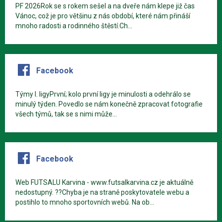
PF 2026Rok se s rokem sešel a na dveře nám klepe již čas
Vánoc, což je pro většinu z nás období, které nám přináší
mnoho radosti a rodinného štěstí.Ch...
Facebook
Týmy I. ligyPrvní; kolo první ligy je minulosti a odehrálo se
minulý týden. Povedlo se nám konečně zpracovat fotografie
všech týmů, tak se s nimi může...
Facebook
Web FUTSALU Karvina - www.futsalkarvina.cz je aktuálně
nedostupný. ??Chyba je na straně poskytovatele webu a
postihlo to mnoho sportovních webů. Na ob...