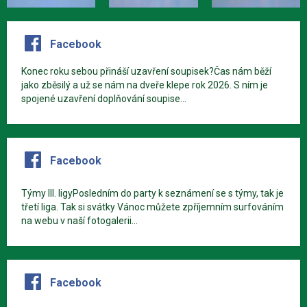
Facebook
Konec roku sebou přináší uzavření soupisek?Čas nám běží
jako zběsilý a už se nám na dveře klepe rok 2026. S ním je
spojené uzavření doplňování soupise...
Facebook
Týmy III. ligyPosledním do party k seznámení se s týmy, tak je
třetí liga. Tak si svátky Vánoc můžete zpříjemním surfováním
na webu v naší fotogalerii...
Facebook