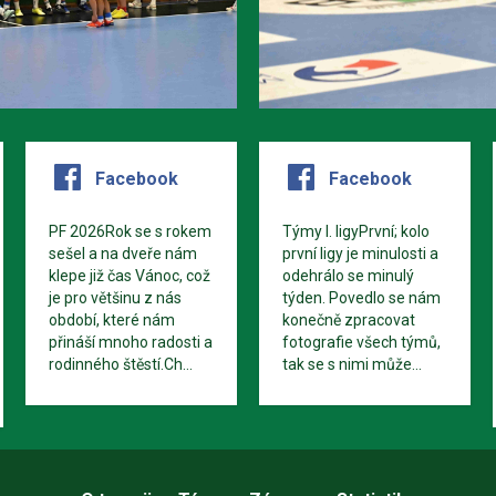
Facebook
Facebook
PF 2026Rok se s rokem
Týmy I. ligyPrvní; kolo
sešel a na dveře nám
první ligy je minulosti a
klepe již čas Vánoc, což
odehrálo se minulý
je pro většinu z nás
týden. Povedlo se nám
období, které nám
konečně zpracovat
přináší mnoho radosti a
fotografie všech týmů,
rodinného štěstí.Ch...
tak se s nimi může...