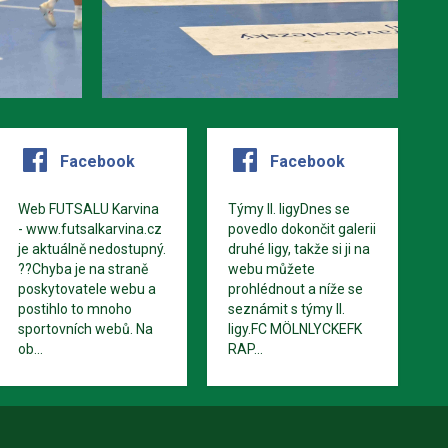
Facebook
Facebook
Web FUTSALU Karvina
Týmy II. ligyDnes se
- www.futsalkarvina.cz
povedlo dokončit galerii
je aktuálně nedostupný.
druhé ligy, takže si ji na
??Chyba je na straně
webu můžete
poskytovatele webu a
prohlédnout a níže se
postihlo to mnoho
seznámit s týmy II.
sportovních webů. Na
ligy.FC MÖLNLYCKEFK
ob...
RAP...