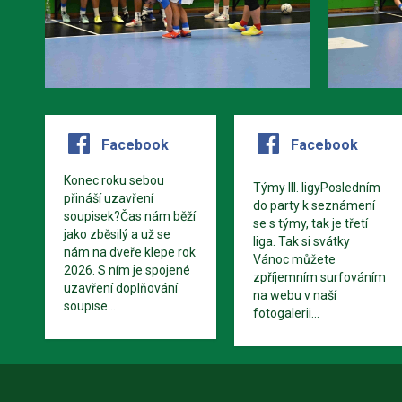
Facebook
Facebook
Konec roku sebou
Týmy III. ligyPosledním
přináší uzavření
do party k seznámení
soupisek?Čas nám běží
se s týmy, tak je třetí
jako zběsilý a už se
liga. Tak si svátky
nám na dveře klepe rok
Vánoc můžete
2026. S ním je spojené
zpříjemním surfováním
uzavření doplňování
na webu v naší
soupise...
fotogalerii...