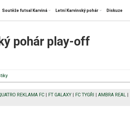
Soutěže futsal Karviná
Letní Karvinský pohár
Diskuze
ský pohár play-off
stiky
QUATRO REKLAMA FC
|
FT GALAXY
|
FC TYGŘI
|
AMBRA REAL
|