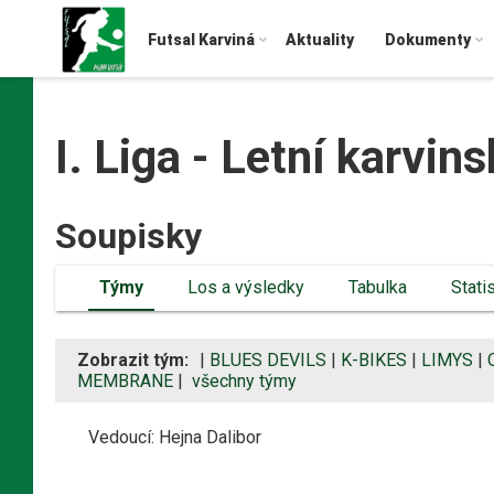
Futsal Karviná
Aktuality
Dokumenty
I. Liga - Letní karvin
Soupisky
Týmy
Los a výsledky
Tabulka
Stati
Zobrazit tým:
|
BLUES DEVILS
|
K-BIKES
|
LIMYS
|
MEMBRANE
|
všechny týmy
Vedoucí: Hejna Dalibor