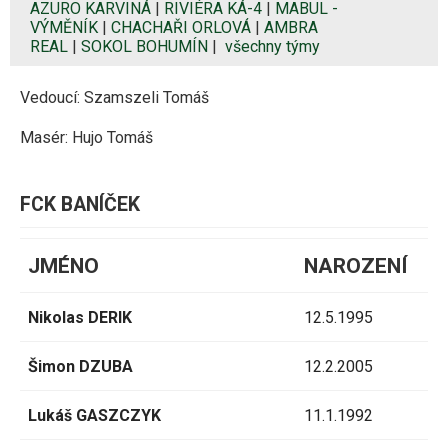
AZURO KARVINÁ
|
RIVIÉRA KÁ-4
|
MABUL -
VÝMĚNÍK
|
CHACHAŘI ORLOVÁ
|
AMBRA
REAL
|
SOKOL BOHUMÍN
|
všechny týmy
Vedoucí: Szamszeli Tomáš
Masér: Hujo Tomáš
FCK BANÍČEK
JMÉNO
NAROZENÍ
Nikolas DERIK
12.5.1995
Šimon DZUBA
12.2.2005
Lukáš GASZCZYK
11.1.1992