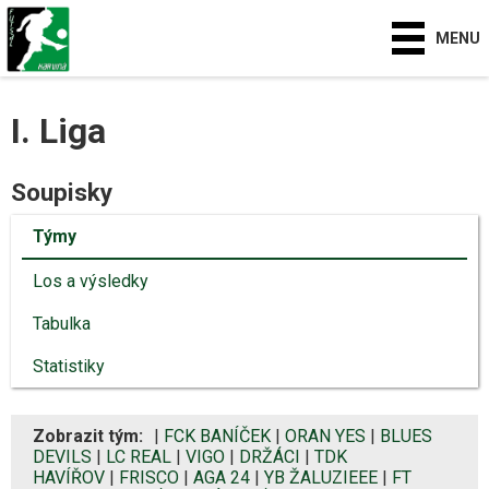
MENU
I. Liga
Soupisky
Týmy
Los a výsledky
Tabulka
Statistiky
Zobrazit tým:
|
FCK BANÍČEK
|
ORAN YES
|
BLUES
DEVILS
|
LC REAL
|
VIGO
|
DRŽÁCI
|
TDK
HAVÍŘOV
|
FRISCO
|
AGA 24
|
YB ŽALUZIEEE
|
FT