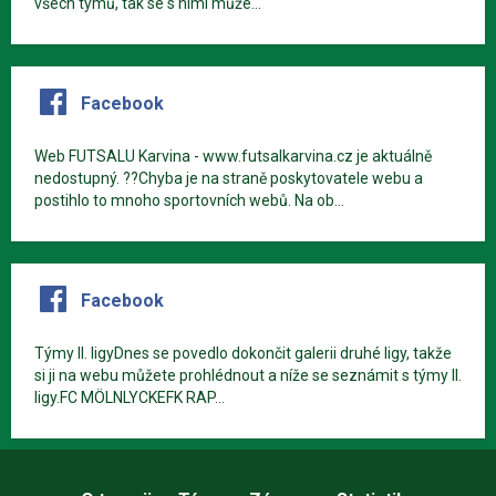
všech týmů, tak se s nimi může...
Facebook
Web FUTSALU Karvina - www.futsalkarvina.cz je aktuálně
nedostupný. ??Chyba je na straně poskytovatele webu a
postihlo to mnoho sportovních webů. Na ob...
Facebook
Týmy II. ligyDnes se povedlo dokončit galerii druhé ligy, takže
si ji na webu můžete prohlédnout a níže se seznámit s týmy II.
ligy.FC MÖLNLYCKEFK RAP...