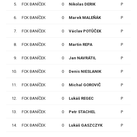
5.
FCK BANÍČEK
0
Nikolas DERIK
P
6
6.
FCK BANÍČEK
0
Marek MALEŇÁK
P
9
7.
FCK BANÍČEK
0
Václav POTŮČEK
P
12
8.
FCK BANÍČEK
0
Martin REPA
P
3
9.
FCK BANÍČEK
0
Jan NAVRÁTIL
P
9
10.
FCK BANÍČEK
0
Denis NIESLANIK
P
3
11.
FCK BANÍČEK
0
Michal GOROVIČ
P
3
12.
FCK BANÍČEK
0
Lukáš REGEC
P
10
13.
FCK BANÍČEK
0
Petr STACHEL
P
3
14.
FCK BANÍČEK
0
Lukáš GASZCZYK
P
15