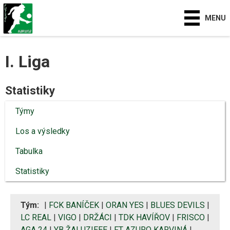
MENU
I. Liga
Statistiky
Týmy
Los a výsledky
Tabulka
Statistiky
Tým:
|
FCK BANÍČEK
|
ORAN YES
|
BLUES DEVILS
|
LC REAL
|
VIGO
|
DRŽÁCI
|
TDK HAVÍŘOV
|
FRISCO
|
AGA 24
|
YB ŽALUZIEEE
|
FT AZURO KARVINÁ
|