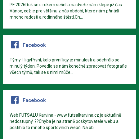
PF 2026Rok se s rokem sešel a na dveře nám klepe již čas
Vánoc, což je pro většinu z nás období, které nám přináší
mnoho radosti a rodinného štěstí.Ch...
Facebook
Týmy I. ligyPrvní; kolo první ligy je minulosti a odehrálo se
minulý týden. Povedlo se nám konečně zpracovat fotografie
všech týmů, tak se s nimi může...
Facebook
Web FUTSALU Karvina - www.futsalkarvina.cz je aktuálně
nedostupný. ??Chyba je na straně poskytovatele webu a
postihlo to mnoho sportovních webů. Na ob...