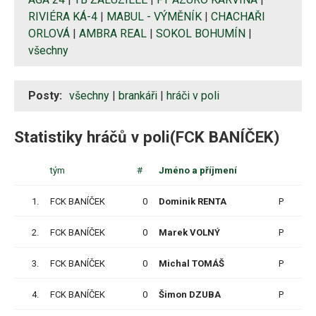
RIVIÉRA KÁ-4
|
MABUL - VÝMĚNÍK
|
CHACHAŘI
ORLOVÁ
|
AMBRA REAL
|
SOKOL BOHUMÍN
|
všechny
Posty:
všechny
|
brankáři
|
hráči v poli
Statistiky hráčů v poli(FCK BANÍČEK)
tým
#
Jméno a příjmení
Z
1.
FCK BANÍČEK
0
Dominik RENTA
P
15
2.
FCK BANÍČEK
0
Marek VOLNÝ
P
15
3.
FCK BANÍČEK
0
Michal TOMÁŠ
P
12
4.
FCK BANÍČEK
0
Šimon DZUBA
P
15