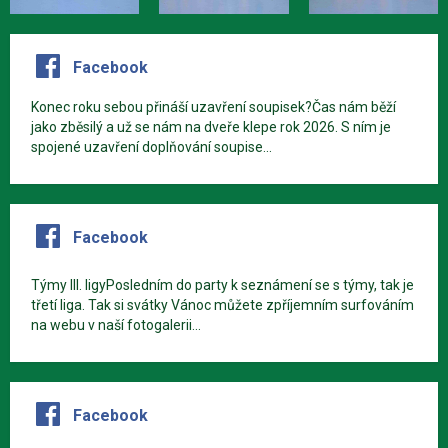
Facebook
Konec roku sebou přináší uzavření soupisek?Čas nám běží
jako zběsilý a už se nám na dveře klepe rok 2026. S ním je
spojené uzavření doplňování soupise...
Facebook
Týmy III. ligyPosledním do party k seznámení se s týmy, tak je
třetí liga. Tak si svátky Vánoc můžete zpříjemním surfováním
na webu v naší fotogalerii...
Facebook