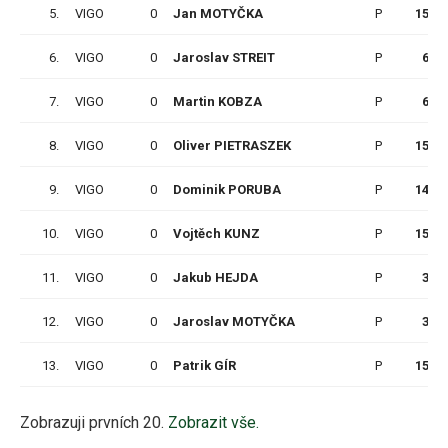
5.
VIGO
0
Jan MOTYČKA
P
15
6.
VIGO
0
Jaroslav STREIT
P
6
7.
VIGO
0
Martin KOBZA
P
6
8.
VIGO
0
Oliver PIETRASZEK
P
15
9.
VIGO
0
Dominik PORUBA
P
14
10.
VIGO
0
Vojtěch KUNZ
P
15
11.
VIGO
0
Jakub HEJDA
P
3
12.
VIGO
0
Jaroslav MOTYČKA
P
3
13.
VIGO
0
Patrik GÍR
P
15
Zobrazuji prvních 20.
Zobrazit vše.