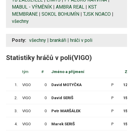
MABUL - VÝMĚNÍK
|
AMBRA REAL
|
KST
MEMBRANE
|
SOKOL BOHUMÍN
|
TJSK NOACO
|
všechny
Posty:
všechny
|
brankáři
|
hráči v poli
Statistiky hráčů v poli(VIGO)
tým
#
Jméno a příjmení
Z
1.
VIGO
0
David MOTYČKA
P
12
2.
VIGO
0
David SERIŠ
P
15
3.
VIGO
0
Petr MARŠÁLEK
P
15
4.
VIGO
0
Marek SERIŠ
P
15