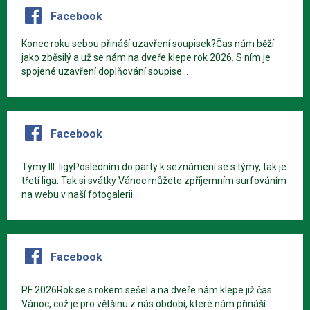
Facebook
Konec roku sebou přináší uzavření soupisek?Čas nám běží
jako zběsilý a už se nám na dveře klepe rok 2026. S ním je
spojené uzavření doplňování soupise...
Facebook
Týmy III. ligyPosledním do party k seznámení se s týmy, tak je
třetí liga. Tak si svátky Vánoc můžete zpříjemním surfováním
na webu v naší fotogalerii...
Facebook
PF 2026Rok se s rokem sešel a na dveře nám klepe již čas
Vánoc, což je pro většinu z nás období, které nám přináší