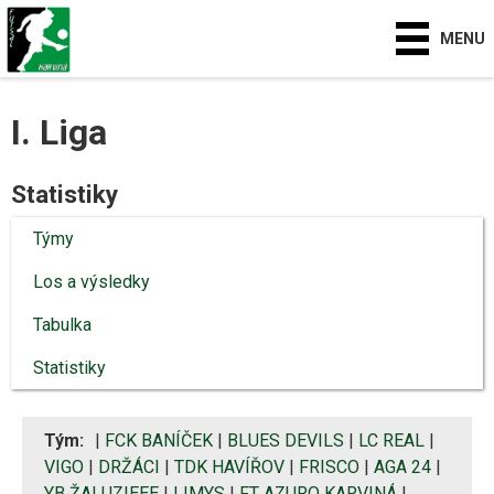
MENU
I. Liga
Statistiky
Týmy
Los a výsledky
Tabulka
Statistiky
Tým:
|
FCK BANÍČEK
|
BLUES DEVILS
|
LC REAL
|
VIGO
|
DRŽÁCI
|
TDK HAVÍŘOV
|
FRISCO
|
AGA 24
|
YB ŽALUZIEEE
|
LIMYS
|
FT AZURO KARVINÁ
|