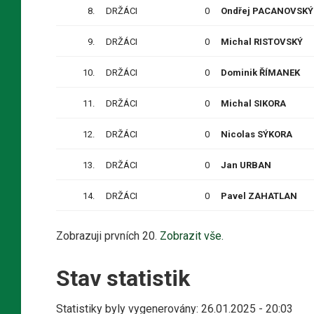
8.
DRŽÁCI
0
Ondřej PACANOVSKÝ
9.
DRŽÁCI
0
Michal RISTOVSKÝ
10.
DRŽÁCI
0
Dominik ŘÍMANEK
11.
DRŽÁCI
0
Michal SIKORA
12.
DRŽÁCI
0
Nicolas SÝKORA
13.
DRŽÁCI
0
Jan URBAN
14.
DRŽÁCI
0
Pavel ZAHATLAN
Zobrazuji prvních 20.
Zobrazit vše.
Stav statistik
Statistiky byly vygenerovány: 26.01.2025 - 20:03