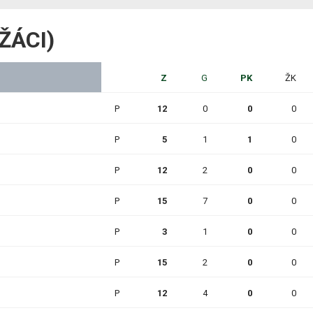
RŽÁCI)
Z
G
PK
ŽK
P
12
0
0
0
P
5
1
1
0
P
12
2
0
0
P
15
7
0
0
P
3
1
0
0
P
15
2
0
0
P
12
4
0
0