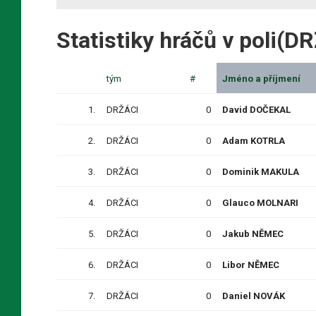
Statistiky hráčů v poli(D
tým
#
Jméno a příjmení
1.
DRŽÁCI
0
David DOČEKAL
2.
DRŽÁCI
0
Adam KOTRLA
3.
DRŽÁCI
0
Dominik MAKULA
4.
DRŽÁCI
0
Glauco MOLNARI
5.
DRŽÁCI
0
Jakub NĚMEC
6.
DRŽÁCI
0
Libor NĚMEC
7.
DRŽÁCI
0
Daniel NOVÁK