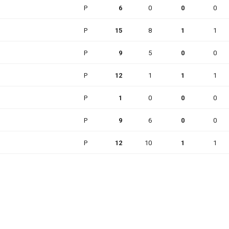
P
6
0
0
0
P
15
8
1
1
P
9
5
0
0
P
12
1
1
1
P
1
0
0
0
P
9
6
0
0
P
12
10
1
1