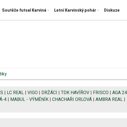
Soutěže futsal Karviná
Letní Karvinský pohár
Diskuze
tiky
LS
|
LC REAL
|
VIGO
|
DRŽÁCI
|
TDK HAVÍŘOV
|
FRISCO
|
AGA 24
Á-4
|
MABUL - VÝMĚNÍK
|
CHACHAŘI ORLOVÁ
|
AMBRA REAL
|