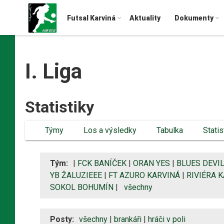
Futsal Karviná
Aktuality
Dokumenty
I. Liga
Statistiky
Týmy
Los a výsledky
Tabulka
Statis
Tým:
|
FCK BANÍČEK
|
ORAN YES
|
BLUES DEVI
YB ŽALUZIEEE
|
FT AZURO KARVINÁ
|
RIVIÉRA K
SOKOL BOHUMÍN
|
všechny
Posty:
všechny
|
brankáři
|
hráči v poli