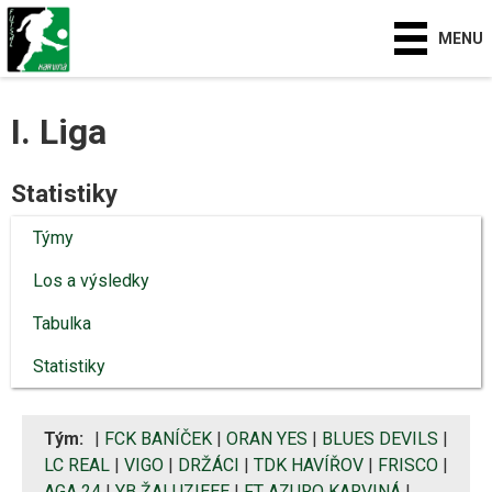
MENU
I. Liga
Statistiky
Týmy
Los a výsledky
Tabulka
Statistiky
Tým:
|
FCK BANÍČEK
|
ORAN YES
|
BLUES DEVILS
|
LC REAL
|
VIGO
|
DRŽÁCI
|
TDK HAVÍŘOV
|
FRISCO
|
AGA 24
|
YB ŽALUZIEEE
|
FT AZURO KARVINÁ
|