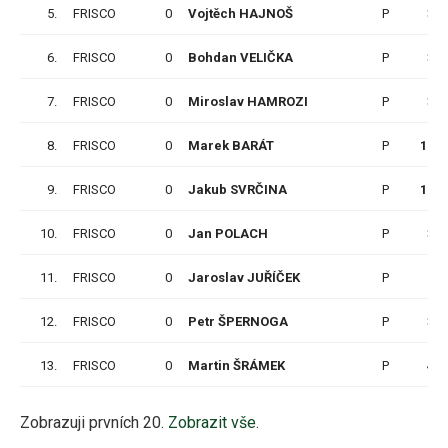
5.
FRISCO
0
Vojtěch HAJNOŠ
P
3
6.
FRISCO
0
Bohdan VELIČKA
P
3
7.
FRISCO
0
Miroslav HAMROZI
P
3
8.
FRISCO
0
Marek BARÁT
P
12
9.
FRISCO
0
Jakub SVRČINA
P
12
10.
FRISCO
0
Jan POLACH
P
3
11.
FRISCO
0
Jaroslav JUŘÍČEK
P
6
12.
FRISCO
0
Petr ŠPERNOGA
P
3
13.
FRISCO
0
Martin ŠRÁMEK
P
4
Zobrazuji prvních 20.
Zobrazit vše.