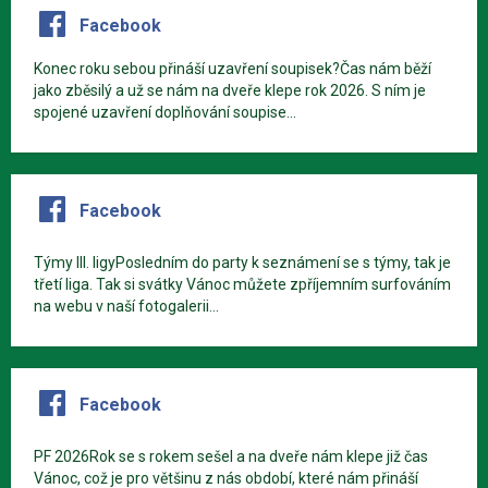
Facebook
Konec roku sebou přináší uzavření soupisek?Čas nám běží
jako zběsilý a už se nám na dveře klepe rok 2026. S ním je
spojené uzavření doplňování soupise...
Facebook
Týmy III. ligyPosledním do party k seznámení se s týmy, tak je
třetí liga. Tak si svátky Vánoc můžete zpříjemním surfováním
na webu v naší fotogalerii...
Facebook
PF 2026Rok se s rokem sešel a na dveře nám klepe již čas
Vánoc, což je pro většinu z nás období, které nám přináší