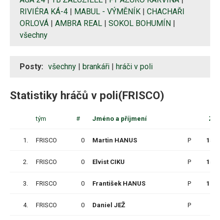
RIVIÉRA KÁ-4
|
MABUL - VÝMĚNÍK
|
CHACHAŘI
ORLOVÁ
|
AMBRA REAL
|
SOKOL BOHUMÍN
|
všechny
Posty:
všechny
|
brankáři
|
hráči v poli
Statistiky hráčů v poli(FRISCO)
tým
#
Jméno a příjmení
Z
1.
FRISCO
0
Martin HANUS
P
15
2.
FRISCO
0
Elvist CIKU
P
15
3.
FRISCO
0
František HANUS
P
12
4.
FRISCO
0
Daniel JEŽ
P
9