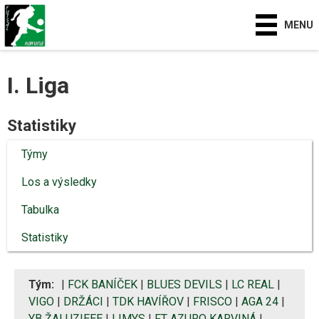
MENU
I. Liga
Statistiky
Týmy
Los a výsledky
Tabulka
Statistiky
Tým:
|
FCK BANÍČEK
|
BLUES DEVILS
|
LC REAL
|
VIGO
|
DRŽÁCI
|
TDK HAVÍŘOV
|
FRISCO
|
AGA 24
|
YB ŽALUZIEEE
|
LIMYS
|
FT AZURO KARVINÁ
|