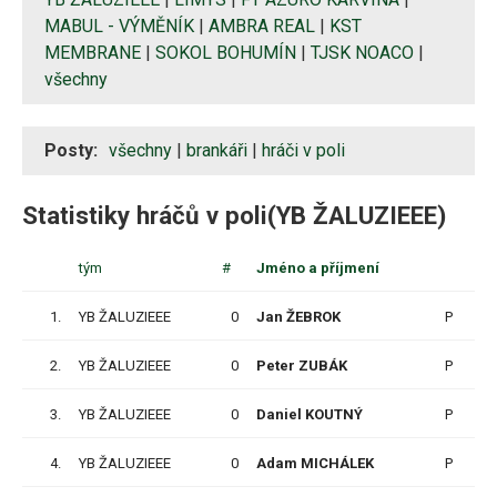
MABUL - VÝMĚNÍK
|
AMBRA REAL
|
KST
MEMBRANE
|
SOKOL BOHUMÍN
|
TJSK NOACO
|
všechny
Posty:
všechny
|
brankáři
|
hráči v poli
Statistiky hráčů v poli(YB ŽALUZIEEE)
tým
#
Jméno a příjmení
1.
YB ŽALUZIEEE
0
Jan ŽEBROK
P
1
2.
YB ŽALUZIEEE
0
Peter ZUBÁK
P
1
3.
YB ŽALUZIEEE
0
Daniel KOUTNÝ
P
1
4.
YB ŽALUZIEEE
0
Adam MICHÁLEK
P
1