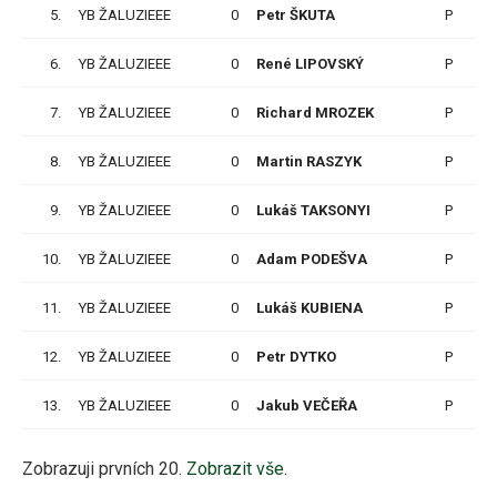
5.
YB ŽALUZIEEE
0
Petr ŠKUTA
P
1
6.
YB ŽALUZIEEE
0
René LIPOVSKÝ
P
1
7.
YB ŽALUZIEEE
0
Richard MROZEK
P
1
8.
YB ŽALUZIEEE
0
Martin RASZYK
P
9.
YB ŽALUZIEEE
0
Lukáš TAKSONYI
P
1
10.
YB ŽALUZIEEE
0
Adam PODEŠVA
P
1
11.
YB ŽALUZIEEE
0
Lukáš KUBIENA
P
1
12.
YB ŽALUZIEEE
0
Petr DYTKO
P
13.
YB ŽALUZIEEE
0
Jakub VEČEŘA
P
Zobrazuji prvních 20.
Zobrazit vše.