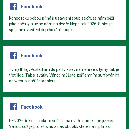
Facebook
Konec roku sebou přináší uzavření soupisek?Čas nám běží
jako zběsilý a už se nám na dveře klepe rok 2026. S ním je
spojené uzavření doplňování soupise...
Facebook
Týmy III. ligyPosledním do party k seznámení se s týmy, tak je
třetí liga. Tak si svátky Vánoc můžete zpříjemním surfováním
na webu v naší fotogalerii...
Facebook
PF 2026Rok se s rokem sešel a na dveře nám klepe již čas
Vánoc, což je pro většinu z nás období, které nám přináší