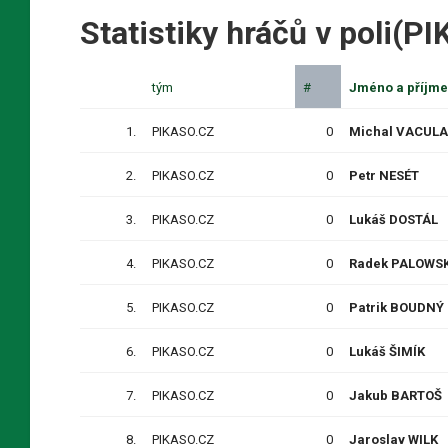
Statistiky hráčů v poli(P
tým
#
Jméno a příjme
1.
PIKASO.CZ
0
Michal VACULA
2.
PIKASO.CZ
0
Petr NESÉT
3.
PIKASO.CZ
0
Lukáš DOSTÁL
4.
PIKASO.CZ
0
Radek PALOWSK
5.
PIKASO.CZ
0
Patrik BOUDNÝ
6.
PIKASO.CZ
0
Lukáš ŠIMÍK
7.
PIKASO.CZ
0
Jakub BARTOŠ
8.
PIKASO.CZ
0
Jaroslav WILK