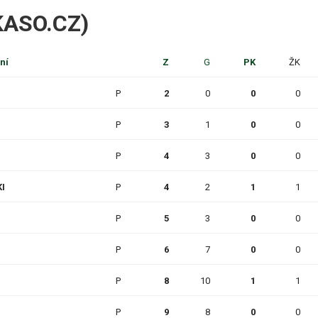
IKASO.CZ)
ní
Z
G
PK
ŽK
P
2
0
0
0
P
3
1
0
0
P
4
3
0
0
I
P
4
2
1
1
P
5
3
0
0
P
6
7
0
0
P
8
10
1
1
P
9
8
0
0