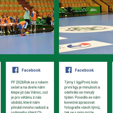
Facebook
Facebook
PF 2026Rok se s rokem
Týmy I. ligyPrvní; kolo
sešel a na dveře nám
první ligy je minulosti a
klepe již čas Vánoc, což
odehrálo se minulý
je pro většinu z nás
týden. Povedlo se nám
období, které nám
konečně zpracovat
přináší mnoho radosti a
fotografie všech týmů,
rodinného štěstí.Ch...
tak se s nimi může...