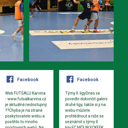
Facebook
Facebook
Web FUTSALU Karvina
Týmy II. ligyDnes se
- www.futsalkarvina.cz
povedlo dokončit galerii
je aktuálně nedostupný.
druhé ligy, takže si ji na
??Chyba je na straně
webu můžete
poskytovatele webu a
prohlédnout a níže se
postihlo to mnoho
seznámit s týmy II.
sportovních webů. Na
ligy.FC MÖLNLYCKEFK