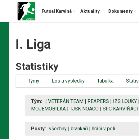
Futsal Karviná
Aktuality
Dokumenty
I. Liga
Statistiky
Týmy
Los a výsledky
Tabulka
Statis
Tým:
|
VETERÁN TEAM
|
REAPERS
|
IZS LOUKY
MOJEMOBILKA
|
TJSK NOACO
|
SFC KARVIŇÁCI
Posty:
všechny
|
brankáři
|
hráči v poli