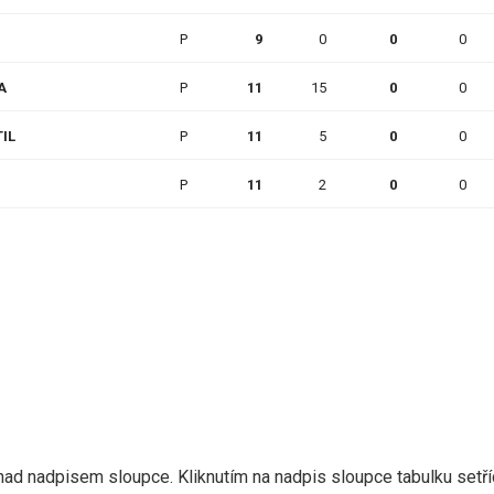
P
9
0
0
0
A
P
11
15
0
0
IL
P
11
5
0
0
P
11
2
0
0
nad nadpisem sloupce. Kliknutím na nadpis sloupce tabulku setří