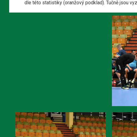
dle této statistiky (oranžový podklad). Tučně jsou v