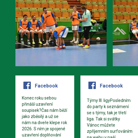
Facebook
Facebook
Konec roku sebou
Týmy III. ligyPosledním
přináší uzavření
do party k seznámení
soupisek?Čas nám běží
se s týmy, tak je třetí
jako zběsilý a už se
liga. Tak si svátky
nám na dveře klepe rok
Vánoc můžete
2026. S ním je spojené
zpříjemním surfováním
uzavření doplňování
na webu v naší