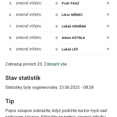
5.
SYNOVÉ VÝČEPU
0
Piotr PASZ
P
6.
SYNOVÉ VÝČEPU
0
Libor NĚMEC
P
7.
SYNOVÉ VÝČEPU
0
Lukáš GRAŇÁK
P
8.
SYNOVÉ VÝČEPU
0
Adam KOTRLA
P
9.
SYNOVÉ VÝČEPU
0
Lukáš LÉV
P
Zobrazuji prvních 20.
Zobrazit vše.
Stav statistik
Statistiky byly vygenerovány: 23.06.2025 - 08:28
Tip
Popis sloupce zobrazíte, když podržíte kurzor myši nad
nadpisem sloupce. Kliknutím na nadpis sloupce tabulku