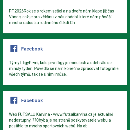
PF 2026Rok se s rokem sešel a na dveře nám klepe již čas
Vánoc, což je pro většinu z nás období, které nám přináší
mnoho radosti a rodinného štěstí.Ch...
Facebook
Týmy I. ligyPrvní; kolo první ligy je minulosti a odehrálo se
minulý týden. Povedlo se nám konečně zpracovat fotografie
všech týmů, tak se s nimi může...
Facebook
Web FUTSALU Karvina - www.futsalkarvina.cz je aktuálně
nedostupný. ??Chyba je na straně poskytovatele webu a
postihlo to mnoho sportovních webů. Na ob...