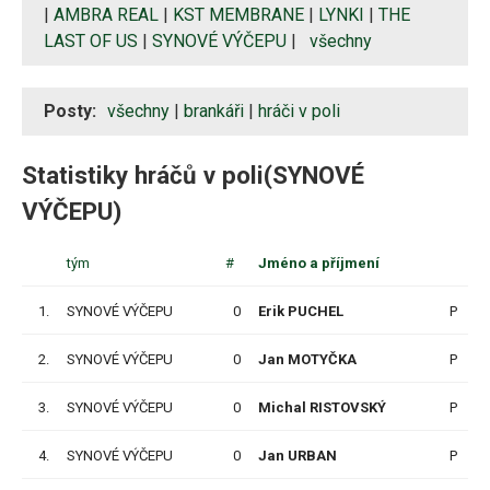
|
AMBRA REAL
|
KST MEMBRANE
|
LYNKI
|
THE
LAST OF US
|
SYNOVÉ VÝČEPU
|
všechny
Posty:
všechny
|
brankáři
|
hráči v poli
Statistiky hráčů v poli(SYNOVÉ
VÝČEPU)
tým
#
Jméno a příjmení
1.
SYNOVÉ VÝČEPU
0
Erik PUCHEL
P
2.
SYNOVÉ VÝČEPU
0
Jan MOTYČKA
P
3.
SYNOVÉ VÝČEPU
0
Michal RISTOVSKÝ
P
4.
SYNOVÉ VÝČEPU
0
Jan URBAN
P