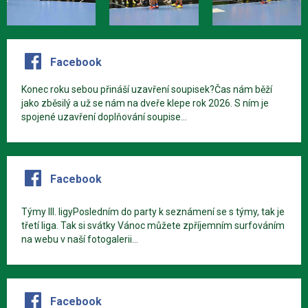
Facebook
Konec roku sebou přináší uzavření soupisek?Čas nám běží
jako zběsilý a už se nám na dveře klepe rok 2026. S ním je
spojené uzavření doplňování soupise...
Facebook
Týmy III. ligyPosledním do party k seznámení se s týmy, tak je
třetí liga. Tak si svátky Vánoc můžete zpříjemním surfováním
na webu v naší fotogalerii...
Facebook