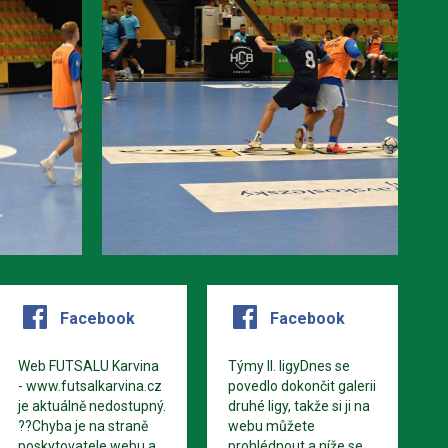
Facebook
Facebook
Web FUTSALU Karvina
Týmy II. ligyDnes se
- www.futsalkarvina.cz
povedlo dokončit galerii
je aktuálně nedostupný.
druhé ligy, takže si ji na
??Chyba je na straně
webu můžete
poskytovatele webu a
prohlédnout a níže se