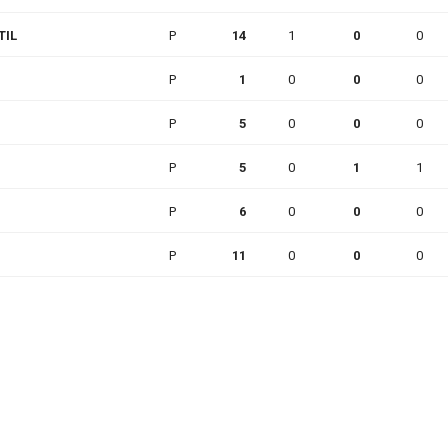
TIL
P
14
1
0
0
P
1
0
0
0
P
5
0
0
0
P
5
0
1
1
P
6
0
0
0
P
11
0
0
0