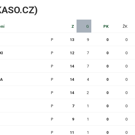
IKASO.CZ)
ení
Z
G
PK
ŽK
P
13
9
0
0
KI
P
12
7
0
0
P
14
7
0
0
RA
P
14
4
0
0
P
14
2
0
0
P
7
1
0
0
P
9
1
0
0
P
11
1
0
0