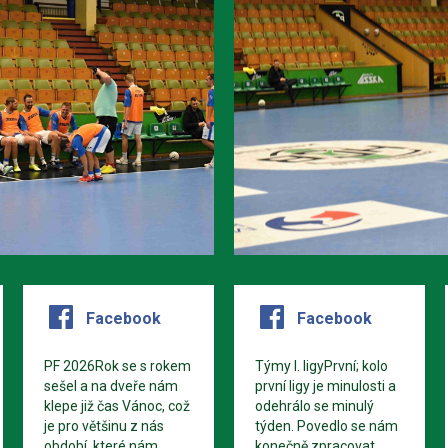
Facebook
Facebook
PF 2026Rok se s rokem
Týmy I. ligyPrvní; kolo
sešel a na dveře nám
první ligy je minulosti a
klepe již čas Vánoc, což
odehrálo se minulý
je pro většinu z nás
týden. Povedlo se nám
období, které nám
konečně zpracovat