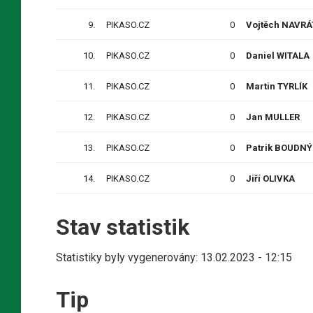
9.
PIKASO.CZ
0
Vojtěch NAVRÁ
10.
PIKASO.CZ
0
Daniel WITALA
11.
PIKASO.CZ
0
Martin TYRLÍK
12.
PIKASO.CZ
0
Jan MULLER
13.
PIKASO.CZ
0
Patrik BOUDNÝ
14.
PIKASO.CZ
0
Jiří OLIVKA
Stav statistik
Statistiky byly vygenerovány: 13.02.2023 - 12:15
Tip