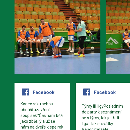
Facebook
Facebook
Konec roku sebou
Týmy III. ligyPosledním
přináší uzavření
do party k seznámení
soupisek?Čas nám běží
se s týmy, tak je třetí
jako zběsilý a už se
liga. Tak si svátky
nám na dveře klepe rok
Vánoc můžete