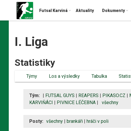
Futsal Karviná
Aktuality
Dokumenty
I. Liga
Statistiky
Týmy
Los a výsledky
Tabulka
Statis
Tým:
|
FUTSAL GUYS
|
REAPERS
|
PIKASO.CZ
|
KARVIŇÁCI
|
PIVNICE LÉČEBNA
|
všechny
Posty:
všechny
|
brankáři
|
hráči v poli