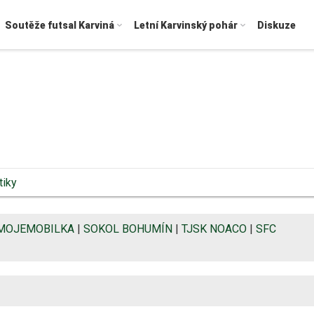
Soutěže futsal Karviná
Letní Karvinský pohár
Diskuze
tiky
MOJEMOBILKA
|
SOKOL BOHUMÍN
|
TJSK NOACO
|
SFC