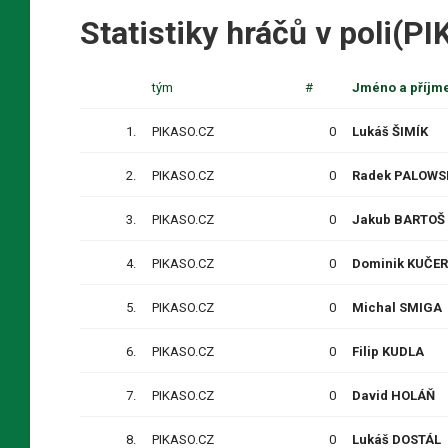
Statistiky hráčů v poli(P
tým
#
Jméno a příjm
1.
PIKASO.CZ
0
Lukáš ŠIMÍK
2.
PIKASO.CZ
0
Radek PALOWS
3.
PIKASO.CZ
0
Jakub BARTOŠ
4.
PIKASO.CZ
0
Dominik KUČE
5.
PIKASO.CZ
0
Michal SMIGA
6.
PIKASO.CZ
0
Filip KUDLA
7.
PIKASO.CZ
0
David HOLÁŇ
8.
PIKASO.CZ
0
Lukáš DOSTÁL