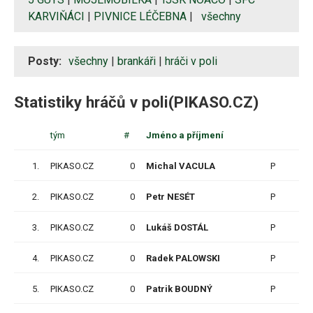
KARVIŇÁCI
|
PIVNICE LÉČEBNA
|
všechny
Posty:
všechny
|
brankáři
|
hráči v poli
Statistiky hráčů v poli(PIKASO.CZ)
tým
#
Jméno a příjmení
Z
1.
PIKASO.CZ
0
Michal VACULA
P
2
2.
PIKASO.CZ
0
Petr NESÉT
P
3
3.
PIKASO.CZ
0
Lukáš DOSTÁL
P
4
4.
PIKASO.CZ
0
Radek PALOWSKI
P
4
5.
PIKASO.CZ
0
Patrik BOUDNÝ
P
5