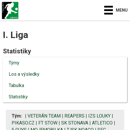
MENU
I. Liga
Statistiky
Týmy
Los a výsledky
Tabulka
Statistiky
Tým:
|
VETERÁN TEAM
|
REAPERS
|
IZS LOUKY
|
PIKASO.CZ
|
FT STOW
|
SK STONAVA
|
ATLETICO
|
5 GUYS
|
MOJEMOBILKA
|
TJSK NOACO
|
SFC