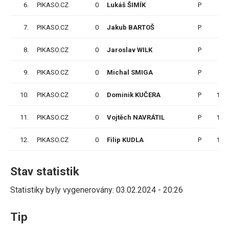
6.
PIKASO.CZ
0
Lukáš ŠIMÍK
P
6
7.
PIKASO.CZ
0
Jakub BARTOŠ
P
8
8.
PIKASO.CZ
0
Jaroslav WILK
P
9
9.
PIKASO.CZ
0
Michal SMIGA
P
9
10.
PIKASO.CZ
0
Dominik KUČERA
P
11
11.
PIKASO.CZ
0
Vojtěch NAVRÁTIL
P
11
12.
PIKASO.CZ
0
Filip KUDLA
P
11
Stav statistik
Statistiky byly vygenerovány: 03.02.2024 - 20:26
Tip