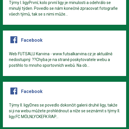
Týmy I. ligyPrvní; kolo první ligy je minulosti a odehrálo se
minulý týden. Povedlo se nám konečně zpracovat fotografie
všech týmů, tak se s nimi může...
Facebook
Web FUTSALU Karvina - www.futsalkarvina.cz je aktuálně
nedostupný. ??Chyba je na straně poskytovatele webu a
postihlo to mnoho sportovních webů. Na ob...
Facebook
Týmy II. ligyDnes se povedlo dokončit galerii druhé ligy, takže
si ji na webu můžete prohlédnout a níže se seznámit s týmy II.
ligy.FC MÖLNLYCKEFK RAP...