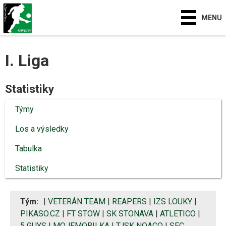
MENU
I. Liga
Statistiky
Týmy
Los a výsledky
Tabulka
Statistiky
Tým:
|
VETERÁN TEAM
|
REAPERS
|
IZS LOUKY
|
PIKASO.CZ
|
FT STOW
|
SK STONAVA
|
ATLETICO
|
5 GUYS
|
MOJEMOBILKA
|
TJSK NOACO
|
SFC