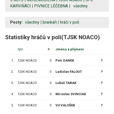
KARVIŇÁCI
|
PIVNICE LÉČEBNA
|
všechny
Posty:
všechny
|
brankáři
|
hráči v poli
Statistiky hráčů v poli(TJSK NOACO)
tým
#
Jméno a příjmení
Z
1.
TJSK NOACO
0
Petr DANEK
P
5
2.
TJSK NOACO
0
Ladislav FALOUT
P
6
3.
TJSK NOACO
0
Lukáš TABAK
P
7
4.
TJSK NOACO
0
Miroslav SVINCIAK
P
8
5.
TJSK NOACO
0
Vít VALOŠEK
P
9