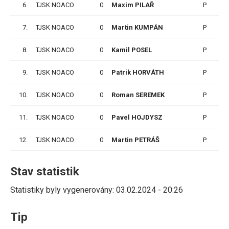
6.
TJSK NOACO
0
Maxim PILAŘ
P
9
7.
TJSK NOACO
0
Martin KUMPÁN
P
9
8.
TJSK NOACO
0
Kamil POSEL
P
11
9.
TJSK NOACO
0
Patrik HORVÁTH
P
11
10.
TJSK NOACO
0
Roman SEREMEK
P
11
11.
TJSK NOACO
0
Pavel HOJDYSZ
P
11
12.
TJSK NOACO
0
Martin PETRÁŠ
P
11
Stav statistik
Statistiky byly vygenerovány: 03.02.2024 - 20:26
Tip