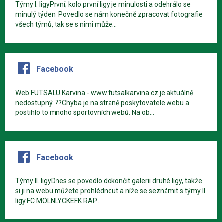
Týmy I. ligyPrvní; kolo první ligy je minulosti a odehrálo se
minulý týden. Povedlo se nám konečně zpracovat fotografie
všech týmů, tak se s nimi může...
Facebook
Web FUTSALU Karvina - www.futsalkarvina.cz je aktuálně
nedostupný. ??Chyba je na straně poskytovatele webu a
postihlo to mnoho sportovních webů. Na ob...
Facebook
Týmy II. ligyDnes se povedlo dokončit galerii druhé ligy, takže
si ji na webu můžete prohlédnout a níže se seznámit s týmy II.
ligy.FC MÖLNLYCKEFK RAP...