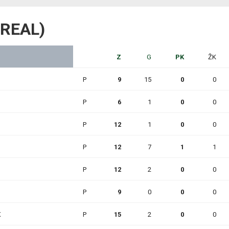
C REAL)
Z
G
PK
ŽK
P
9
15
0
0
P
6
1
0
0
P
12
1
0
0
P
12
7
1
1
P
12
2
0
0
P
9
0
0
0
K
P
15
2
0
0