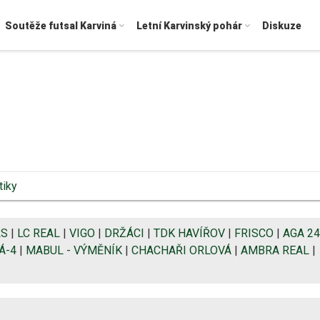
Soutěže futsal Karviná
Letní Karvinský pohár
Diskuze
tiky
LS
|
LC REAL
|
VIGO
|
DRŽÁCI
|
TDK HAVÍŘOV
|
FRISCO
|
AGA 24
Á-4
|
MABUL - VÝMĚNÍK
|
CHACHAŘI ORLOVÁ
|
AMBRA REAL
|