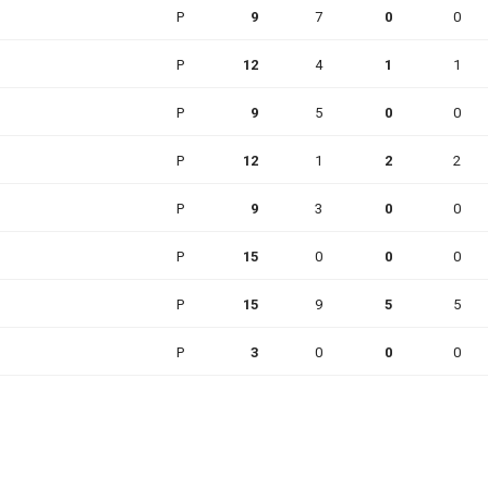
P
9
7
0
0
P
12
4
1
1
P
9
5
0
0
P
12
1
2
2
P
9
3
0
0
P
15
0
0
0
P
15
9
5
5
P
3
0
0
0