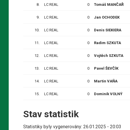
8.
LC REAL
0
Tomáš MANČAŘ
9.
LC REAL
0
Jan OCHODEK
10.
LC REAL
0
Denis SIEKIERA
11.
LC REAL
0
Radim SZKUTA
12.
LC REAL
0
Vojtěch SZKUTA
13.
LC REAL
0
Pavel ŠEVČÍK
14.
LC REAL
0
Martin VAŇA
15.
LC REAL
0
Dominik VOLNÝ
Stav statistik
Statistiky byly vygenerovány: 26.01.2025 - 20:03