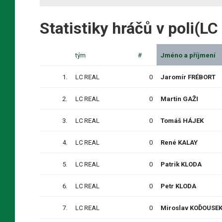
Statistiky hráčů v poli(L
tým
#
Jméno a příjmení
1.
LC REAL
0
Jaromír FRÉBORT
2.
LC REAL
0
Martin GAŽI
3.
LC REAL
0
Tomáš HÁJEK
4.
LC REAL
0
René KALAY
5.
LC REAL
0
Patrik KLODA
6.
LC REAL
0
Petr KLODA
7.
LC REAL
0
Miroslav KOĎOUSE