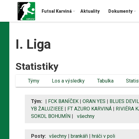
Futsal Karviná
Aktuality
Dokumenty
I. Liga
Statistiky
Týmy
Los a výsledky
Tabulka
Statis
Tým:
|
FCK BANÍČEK
|
ORAN YES
|
BLUES DEVI
YB ŽALUZIEEE
|
FT AZURO KARVINÁ
|
RIVIÉRA K
SOKOL BOHUMÍN
|
všechny
Posty:
všechny
|
brankáři
|
hráči v poli