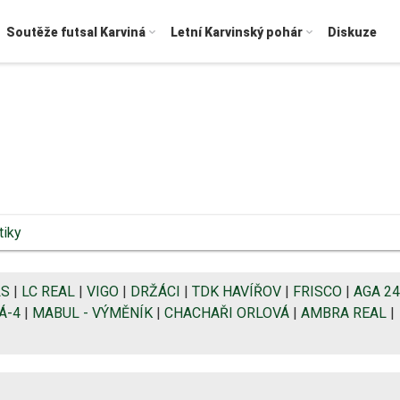
Soutěže futsal Karviná
Letní Karvinský pohár
Diskuze
tiky
LS
|
LC REAL
|
VIGO
|
DRŽÁCI
|
TDK HAVÍŘOV
|
FRISCO
|
AGA 24
Á-4
|
MABUL - VÝMĚNÍK
|
CHACHAŘI ORLOVÁ
|
AMBRA REAL
|