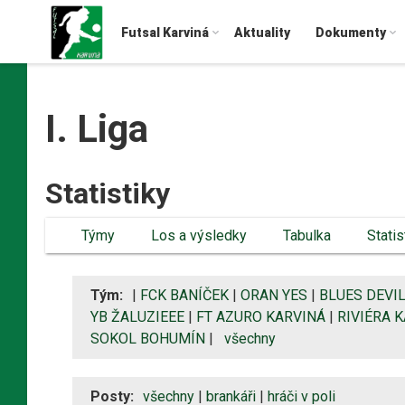
Futsal Karviná
Aktuality
Dokumenty
I. Liga
Statistiky
Týmy
Los a výsledky
Tabulka
Statis
Tým:
|
FCK BANÍČEK
|
ORAN YES
|
BLUES DEVI
YB ŽALUZIEEE
|
FT AZURO KARVINÁ
|
RIVIÉRA K
SOKOL BOHUMÍN
|
všechny
Posty:
všechny
|
brankáři
|
hráči v poli