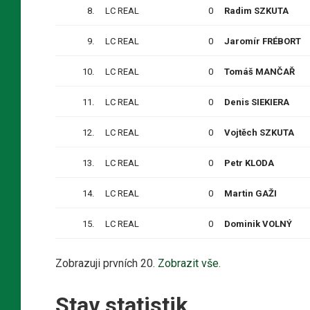
8.
LC REAL
0
Radim SZKUTA
9.
LC REAL
0
Jaromír FRÉBORT
10.
LC REAL
0
Tomáš MANČAŘ
11.
LC REAL
0
Denis SIEKIERA
12.
LC REAL
0
Vojtěch SZKUTA
13.
LC REAL
0
Petr KLODA
14.
LC REAL
0
Martin GAŽI
15.
LC REAL
0
Dominik VOLNÝ
Zobrazuji prvních 20.
Zobrazit vše.
Stav statistik