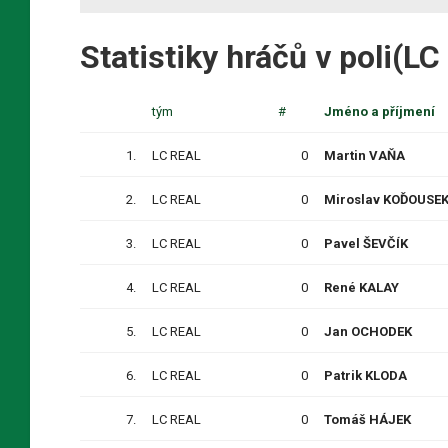
Statistiky hráčů v poli(L
tým
#
Jméno a příjmení
1.
LC REAL
0
Martin VAŇA
2.
LC REAL
0
Miroslav KOĎOUSE
3.
LC REAL
0
Pavel ŠEVČÍK
4.
LC REAL
0
René KALAY
5.
LC REAL
0
Jan OCHODEK
6.
LC REAL
0
Patrik KLODA
7.
LC REAL
0
Tomáš HÁJEK