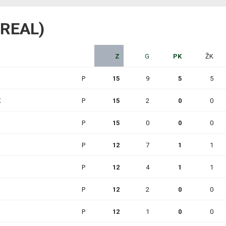
C REAL)
Z
G
PK
ŽK
P
15
9
5
5
K
P
15
2
0
0
P
15
0
0
0
P
12
7
1
1
P
12
4
1
1
P
12
2
0
0
P
12
1
0
0