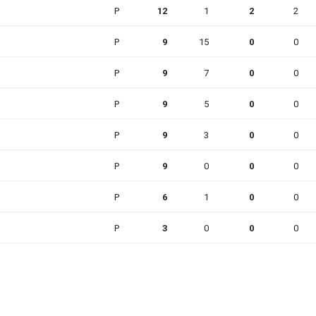
P
12
1
2
2
P
9
15
0
0
P
9
7
0
0
P
9
5
0
0
P
9
3
0
0
P
9
0
0
0
P
6
1
0
0
P
3
0
0
0