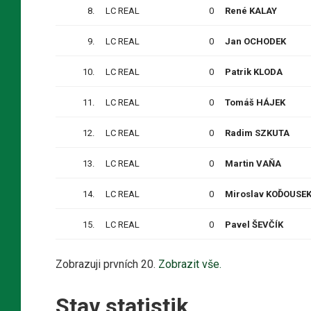
8.
LC REAL
0
René KALAY
9.
LC REAL
0
Jan OCHODEK
10.
LC REAL
0
Patrik KLODA
11.
LC REAL
0
Tomáš HÁJEK
12.
LC REAL
0
Radim SZKUTA
13.
LC REAL
0
Martin VAŇA
14.
LC REAL
0
Miroslav KOĎOUSE
15.
LC REAL
0
Pavel ŠEVČÍK
Zobrazuji prvních 20.
Zobrazit vše.
Stav statistik