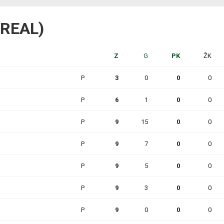
C REAL)
Z
G
PK
ŽK
P
3
0
0
0
P
6
1
0
0
P
9
15
0
0
P
9
7
0
0
P
9
5
0
0
P
9
3
0
0
P
9
0
0
0