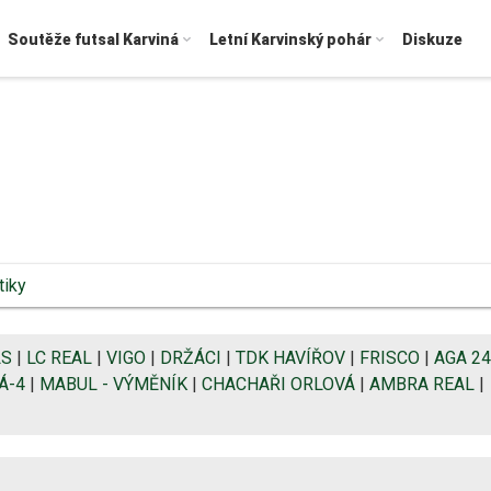
Soutěže futsal Karviná
Letní Karvinský pohár
Diskuze
tiky
LS
|
LC REAL
|
VIGO
|
DRŽÁCI
|
TDK HAVÍŘOV
|
FRISCO
|
AGA 24
Á-4
|
MABUL - VÝMĚNÍK
|
CHACHAŘI ORLOVÁ
|
AMBRA REAL
|