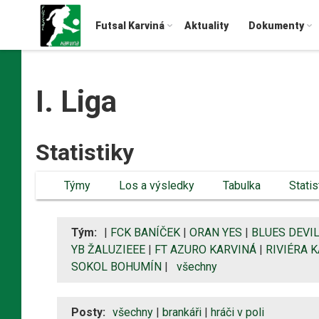
Futsal Karviná
Aktuality
Dokumenty
I. Liga
Statistiky
Týmy
Los a výsledky
Tabulka
Statis
Tým:
|
FCK BANÍČEK
|
ORAN YES
|
BLUES DEVI
YB ŽALUZIEEE
|
FT AZURO KARVINÁ
|
RIVIÉRA K
SOKOL BOHUMÍN
|
všechny
Posty:
všechny
|
brankáři
|
hráči v poli