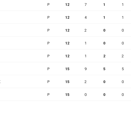
P
12
7
1
1
P
12
4
1
1
P
12
2
0
0
P
12
1
0
0
P
12
1
2
2
P
15
9
5
5
K
P
15
2
0
0
P
15
0
0
0