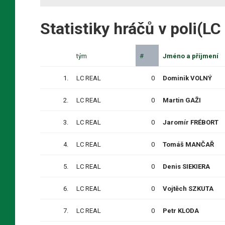
Statistiky hráčů v poli(L
tým
#
Jméno a příjmení
1.
LC REAL
0
Dominik VOLNÝ
2.
LC REAL
0
Martin GAŽI
3.
LC REAL
0
Jaromír FRÉBORT
4.
LC REAL
0
Tomáš MANČAŘ
5.
LC REAL
0
Denis SIEKIERA
6.
LC REAL
0
Vojtěch SZKUTA
7.
LC REAL
0
Petr KLODA