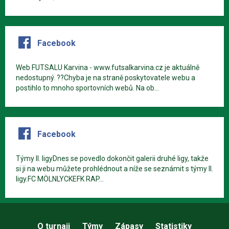
Facebook
Web FUTSALU Karvina - www.futsalkarvina.cz je aktuálně
nedostupný. ??Chyba je na straně poskytovatele webu a
postihlo to mnoho sportovních webů. Na ob...
Facebook
Týmy II. ligyDnes se povedlo dokončit galerii druhé ligy, takže
si ji na webu můžete prohlédnout a níže se seznámit s týmy II.
ligy.FC MÖLNLYCKEFK RAP...
O turnaji
Týmy
Zápasy
Statistiky