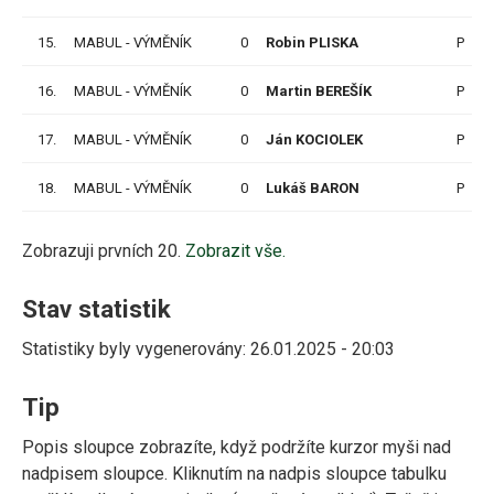
15.
MABUL - VÝMĚNÍK
0
Robin PLISKA
P
16.
MABUL - VÝMĚNÍK
0
Martin BEREŠÍK
P
17.
MABUL - VÝMĚNÍK
0
Ján KOCIOLEK
P
18.
MABUL - VÝMĚNÍK
0
Lukáš BARON
P
Zobrazuji prvních 20.
Zobrazit vše.
Stav statistik
Statistiky byly vygenerovány: 26.01.2025 - 20:03
Tip
Popis sloupce zobrazíte, když podržíte kurzor myši nad
nadpisem sloupce. Kliknutím na nadpis sloupce tabulku