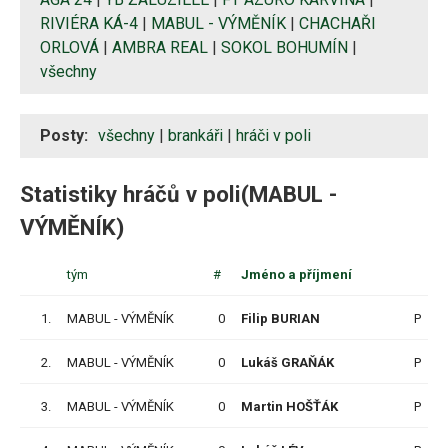
RIVIÉRA KÁ-4
|
MABUL - VÝMĚNÍK
|
CHACHAŘI
ORLOVÁ
|
AMBRA REAL
|
SOKOL BOHUMÍN
|
všechny
Posty:
všechny
|
brankáři
|
hráči v poli
Statistiky hráčů v poli(MABUL -
VÝMĚNÍK)
tým
#
Jméno a příjmení
1.
MABUL - VÝMĚNÍK
0
Filip BURIAN
P
2.
MABUL - VÝMĚNÍK
0
Lukáš GRAŇÁK
P
3.
MABUL - VÝMĚNÍK
0
Martin HOŠŤÁK
P