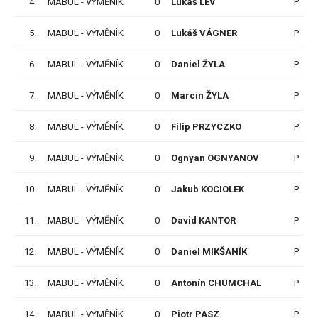
4.
MABUL - VÝMĚNÍK
0
Lukáš LÉV
P
5.
MABUL - VÝMĚNÍK
0
Lukáš VÁGNER
P
6.
MABUL - VÝMĚNÍK
0
Daniel ŽYLA
P
7.
MABUL - VÝMĚNÍK
0
Marcin ŽYLA
P
8.
MABUL - VÝMĚNÍK
0
Filip PRZYCZKO
P
9.
MABUL - VÝMĚNÍK
0
Ognyan OGNYANOV
P
10.
MABUL - VÝMĚNÍK
0
Jakub KOCIOLEK
P
11.
MABUL - VÝMĚNÍK
0
David KANTOR
P
12.
MABUL - VÝMĚNÍK
0
Daniel MIKŠANÍK
P
13.
MABUL - VÝMĚNÍK
0
Antonín CHUMCHAL
P
14.
MABUL - VÝMĚNÍK
0
Piotr PASZ
P