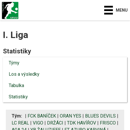
MENU
I. Liga
Statistiky
Týmy
Los a výsledky
Tabulka
Statistiky
Tým:
|
FCK BANÍČEK
|
ORAN YES
|
BLUES DEVILS
|
LC REAL
|
VIGO
|
DRŽÁCI
|
TDK HAVÍŘOV
|
FRISCO
|
AGA 24
|
YB ŽALUZIEEE
|
FT AZURO KARVINÁ
|