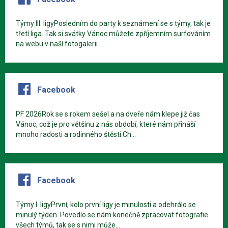
Týmy III. ligyPosledním do party k seznámení se s týmy, tak je
třetí liga. Tak si svátky Vánoc můžete zpříjemním surfováním
na webu v naší fotogalerii...
Facebook
PF 2026Rok se s rokem sešel a na dveře nám klepe již čas
Vánoc, což je pro většinu z nás období, které nám přináší
mnoho radosti a rodinného štěstí.Ch...
Facebook
Týmy I. ligyPrvní; kolo první ligy je minulosti a odehrálo se
minulý týden. Povedlo se nám konečně zpracovat fotografie
všech týmů, tak se s nimi může...