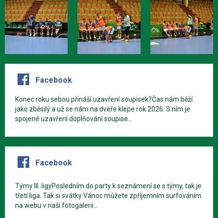
Facebook
Konec roku sebou přináší uzavření soupisek?Čas nám běží
jako zběsilý a už se nám na dveře klepe rok 2026. S ním je
spojené uzavření doplňování soupise...
Facebook
Týmy III. ligyPosledním do party k seznámení se s týmy, tak je
třetí liga. Tak si svátky Vánoc můžete zpříjemním surfováním
na webu v naší fotogalerii...