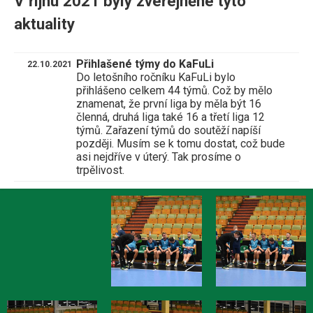
V říjnu 2021 byly zveřejněné tyto
aktuality
Přihlašené týmy do KaFuLi
22.10.2021
Do letošního ročníku KaFuLi bylo
přihlášeno celkem 44 týmů. Což by mělo
znamenat, že první liga by měla být 16
členná, druhá liga také 16 a třetí liga 12
týmů. Zařazení týmů do soutěží napíší
později. Musím se k tomu dostat, což bude
asi nejdříve v úterý. Tak prosíme o
trpělivost.