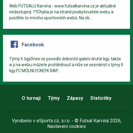
Web FUTSALU Karvina - www.futsalkarvina.cz je aktuálně
nedostupný. ??Chyba je na straně poskytovatele webu a
postihlo to mnoho sportovních webů. Na ob...
Facebook
Týmy II. ligyDnes se povedlo dokončit galerii druhé ligy, takže
si ji na webu můžete prohlédnout a níže se seznámit s týmy II.
ligy.FC MÖLNLYCKEFK RAP...
O turnaji
Týmy
Zápasy
Statistiky
Vyrobeno v
eSports.cz
, s.r.o. - © Futsal Karviná 2026,
Nastavení cookies