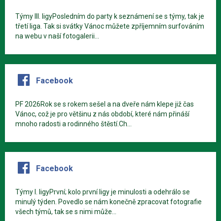
Týmy III. ligyPosledním do party k seznámení se s týmy, tak je
třetí liga. Tak si svátky Vánoc můžete zpříjemním surfováním
na webu v naší fotogalerii...
Facebook
PF 2026Rok se s rokem sešel a na dveře nám klepe již čas
Vánoc, což je pro většinu z nás období, které nám přináší
mnoho radosti a rodinného štěstí.Ch...
Facebook
Týmy I. ligyPrvní; kolo první ligy je minulosti a odehrálo se
minulý týden. Povedlo se nám konečně zpracovat fotografie
všech týmů, tak se s nimi může...