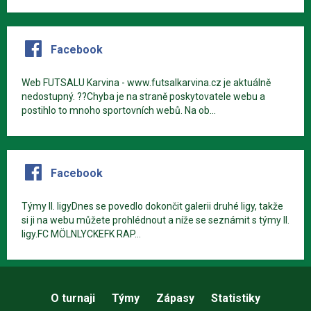
Facebook
Web FUTSALU Karvina - www.futsalkarvina.cz je aktuálně
nedostupný. ??Chyba je na straně poskytovatele webu a
postihlo to mnoho sportovních webů. Na ob...
Facebook
Týmy II. ligyDnes se povedlo dokončit galerii druhé ligy, takže
si ji na webu můžete prohlédnout a níže se seznámit s týmy II.
ligy.FC MÖLNLYCKEFK RAP...
O turnaji
Týmy
Zápasy
Statistiky