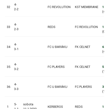
4-
32
FC REVOLUTION
KST MEMBRANE
11:2
2-2
(4:1,
4-
33
REDS
FC REVOLUTION
1:12
2-3
(0:7,
4-
34
FC U BARÁKU
FK CELNET
6:0
3-1
(4:0,
4-
35
FC PLAYERS
FK CELNET
5:1
3-2
(1:1,
4-
36
FC U BARÁKU
FC PLAYERS
3:6
3-3
(1:3,
5-
sobota
1
KERBEROS
REDS
1:1
1-1
11.1.2020