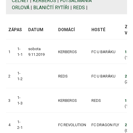
CELNET
|
KERBEROS
|
FUTSALMANIA
ORLOVÁ
|
BLANIČTÍ RYTÍŘI
|
REDS
|
ZAČ
ZÁPAS
DATUM
DOMÁCÍ
HOSTÉ
VÝS
1-
sobota
1
KERBEROS
FC U BARÁKU
1:0
1-1
9.11.2019
(1:0,
1-
2
REDS
FC U BARÁKU
2:6
1-2
(2:3,
1-
3
KERBEROS
REDS
1:1
1-3
(1:0,
1-
4
FC REVOLUTION
FC DRAGON FLY
2:1
2-1
(0:0,