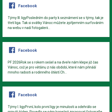
Facebook
Týmy III. ligyPosledním do party k seznámení se s týmy, tak je
třetí liga. Tak si svátky Vánoc můžete zpříjemním surfováním
na webu v naší fotogalerii...
Facebook
PF 2026Rok se s rokem sešel a na dveře nám klepe již čas
Vánoc, což je pro většinu z nás období, které nám přináší
mnoho radosti a rodinného štěstí.Ch...
Facebook
Týmy I. ligyPrvní; kolo první ligy je minulosti a odehrálo se
minulý týden. Povedlo se nám konečně zpracovat fotografie