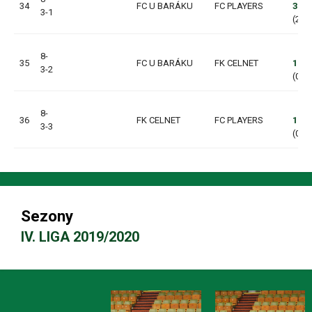
34
FC U BARÁKU
FC PLAYERS
3:5
3-1
(2:2,
8-
35
FC U BARÁKU
FK CELNET
1:0
3-2
(0:0,
8-
36
FK CELNET
FC PLAYERS
1:8
3-3
(0:4,
Sezony
IV. LIGA 2019/2020