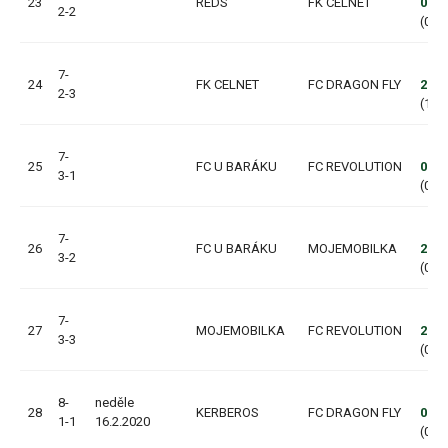
23
REDS
FK CELNET
0:2
2-2
(0:0,
7-
24
FK CELNET
FC DRAGON FLY
2:13
2-3
(1:3,
7-
25
FC U BARÁKU
FC REVOLUTION
0:5
3-1
(0:3,
7-
26
FC U BARÁKU
MOJEMOBILKA
2:3
3-2
(0:1,
7-
27
MOJEMOBILKA
FC REVOLUTION
2:5
3-3
(0:2,
8-
neděle
28
KERBEROS
FC DRAGON FLY
0:0
1-1
16.2.2020
(0:0,