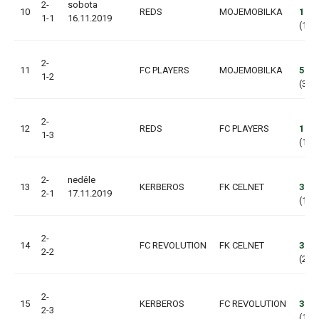
2-
sobota
10
REDS
MOJEMOBILKA
1:6
1-1
16.11.2019
(1:3,
2-
11
FC PLAYERS
MOJEMOBILKA
5:2
1-2
(3:1,
2-
12
REDS
FC PLAYERS
1:0
1-3
(1:0,
2-
neděle
13
KERBEROS
FK CELNET
3:1
2-1
17.11.2019
(1:1,
2-
14
FC REVOLUTION
FK CELNET
3:0
2-2
(2:0,
2-
15
KERBEROS
FC REVOLUTION
3:6
2-3
(1:3,