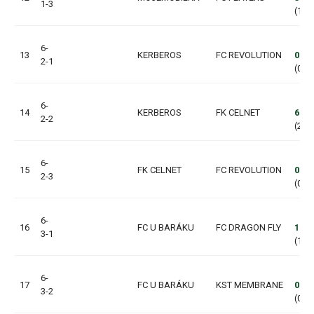
1-3
(1:4,
6-
13
KERBEROS
FC REVOLUTION
0:3
2-1
(0:1,
6-
14
KERBEROS
FK CELNET
6:1
2-2
(2:0,
6-
15
FK CELNET
FC REVOLUTION
0:11
2-3
(0:7,
6-
16
FC U BARÁKU
FC DRAGON FLY
1:4
3-1
(1:1,
6-
17
FC U BARÁKU
KST MEMBRANE
0:6
3-2
(0:2,