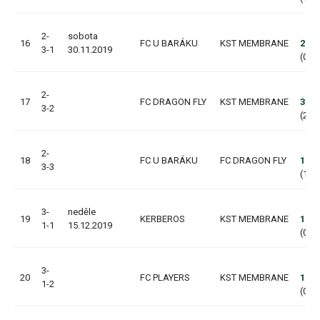
2-
sobota
16
FC U BARÁKU
KST MEMBRANE
2:7
3-1
30.11.2019
(0:3,
2-
17
FC DRAGON FLY
KST MEMBRANE
3:4
3-2
(2:1,
2-
18
FC U BARÁKU
FC DRAGON FLY
1:7
3-3
(1:3,
3-
neděle
19
KERBEROS
KST MEMBRANE
1:4
1-1
15.12.2019
(0:2,
3-
20
FC PLAYERS
KST MEMBRANE
1:5
1-2
(0:2,