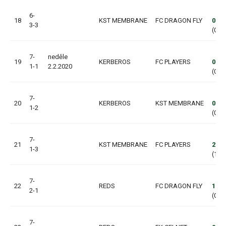
6-
18
KST MEMBRANE
FC DRAGON FLY
0:2
3-3
(0:2,
7-
neděle
19
KERBEROS
FC PLAYERS
0:0
1-1
2.2.2020
(0:0,
7-
20
KERBEROS
KST MEMBRANE
0:3
1-2
(0:2,
7-
21
KST MEMBRANE
FC PLAYERS
2:3
1-3
(1:1,
7-
22
REDS
FC DRAGON FLY
1:5
2-1
(0:4,
7-