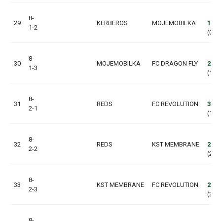
8-
29
KERBEROS
MOJEMOBILKA
1:2
1-2
(0:1,
8-
30
MOJEMOBILKA
FC DRAGON FLY
2:5
1-3
(1:2,
8-
31
REDS
FC REVOLUTION
3:10
2-1
(1:5,
8-
32
REDS
KST MEMBRANE
2:11
2-2
(2:3,
8-
33
KST MEMBRANE
FC REVOLUTION
2:1
2-3
(2:1,
8-