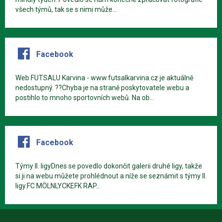
všech týmů, tak se s nimi může...
Facebook
Web FUTSALU Karvina - www.futsalkarvina.cz je aktuálně
nedostupný. ??Chyba je na straně poskytovatele webu a
postihlo to mnoho sportovních webů. Na ob...
Facebook
Týmy II. ligyDnes se povedlo dokončit galerii druhé ligy, takže
si ji na webu můžete prohlédnout a níže se seznámit s týmy II.
ligy.FC MÖLNLYCKEFK RAP...