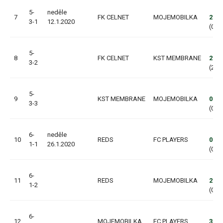
5-
neděle
7
FK CELNET
MOJEMOBILKA
2:4
3-1
12.1.2020
(0:2,
5-
8
FK CELNET
KST MEMBRANE
2:2
3-2
(2:0,
5-
9
KST MEMBRANE
MOJEMOBILKA
0:5
3-3
(0:3,
6-
neděle
10
REDS
FC PLAYERS
0:1
1-1
26.1.2020
(0:0,
6-
11
REDS
MOJEMOBILKA
2:3
1-2
(0:2,
6-
12
MOJEMOBILKA
FC PLAYERS
3:7