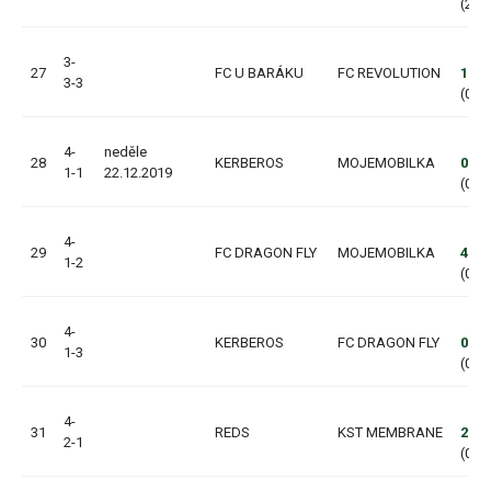
(2:0,
3-
27
FC U BARÁKU
FC REVOLUTION
1:7
3-3
(0:4,
4-
neděle
28
KERBEROS
MOJEMOBILKA
0:3
1-1
22.12.2019
(0:1,
4-
29
FC DRAGON FLY
MOJEMOBILKA
4:0
1-2
(0:0,
4-
30
KERBEROS
FC DRAGON FLY
0:4
1-3
(0:3,
4-
31
REDS
KST MEMBRANE
2:4
2-1
(0:0,