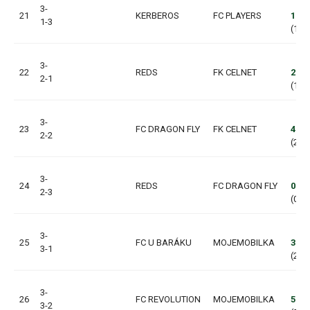
3-
21
KERBEROS
FC PLAYERS
1:5
1-3
(1:3,
3-
22
REDS
FK CELNET
2:1
2-1
(1:1,
3-
23
FC DRAGON FLY
FK CELNET
4:4
2-2
(2:2,
3-
24
REDS
FC DRAGON FLY
0:1
2-3
(0:0,
3-
25
FC U BARÁKU
MOJEMOBILKA
3:3
3-1
(2:2,
3-
26
FC REVOLUTION
MOJEMOBILKA
5:1
3-2