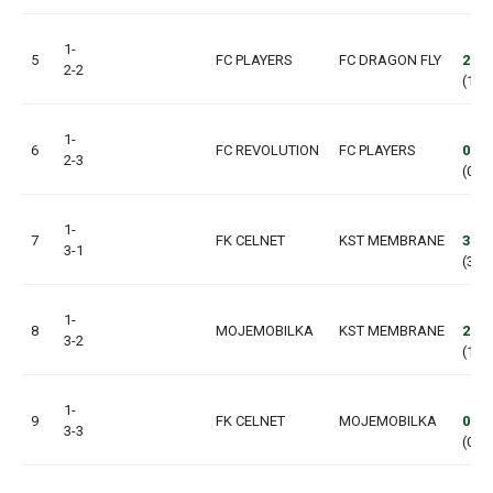
1-
5
FC PLAYERS
FC DRAGON FLY
2:0
2-2
(1:0,
1-
6
FC REVOLUTION
FC PLAYERS
0:2
2-3
(0:0,
1-
7
FK CELNET
KST MEMBRANE
3:3
3-1
(3:0,
1-
8
MOJEMOBILKA
KST MEMBRANE
2:4
3-2
(1:3,
1-
9
FK CELNET
MOJEMOBILKA
0:8
3-3
(0:1,