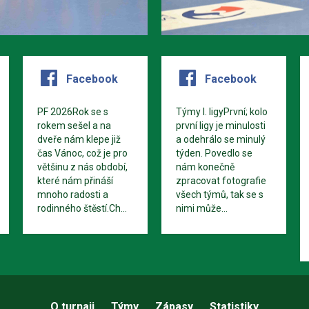
Facebook
Facebook
PF 2026Rok se s
Týmy I. ligyPrvní; kolo
rokem sešel a na
první ligy je minulosti
dveře nám klepe již
a odehrálo se minulý
čas Vánoc, což je pro
týden. Povedlo se
většinu z nás období,
nám konečně
které nám přináší
zpracovat fotografie
mnoho radosti a
všech týmů, tak se s
rodinného štěstí.Ch...
nimi může...
O turnaji
Týmy
Zápasy
Statistiky