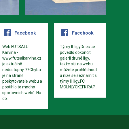
Facebook
Facebook
Web FUTSALU
Týmy II. ligyDnes se
Karvina -
povedlo dokončit
www.futsalkarvina.cz
galerii druhé ligy,
je aktuálně
takže si ji na webu
nedostupný. ??Chyba
můžete prohlédnout
je na straně
a níže se seznámit s
poskytovatele webu a
týmy II. ligy.FC
postihlo to mnoho
MÖLNLYCKEFK RAP...
sportovních webů. Na
ob...