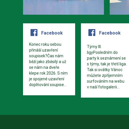
Facebook
Facebook
Konec roku sebou
Týmy III.
přináší uzavření
ligyPosledním do
soupisek?Čas nám
party k seznámení se
běží jako zběsilý a už
s týmy, tak je třetí liga.
se nám na dveře
Tak si svátky Vánoc
klepe rok 2026. S ním
můžete zpříjemním
je spojené uzavření
surfováním na webu
doplňování soupise...
v naší fotogalerii...