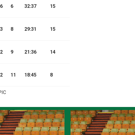
6
6
32:37
15
3
8
29:31
15
2
9
21:36
14
2
11
18:45
8
PIC