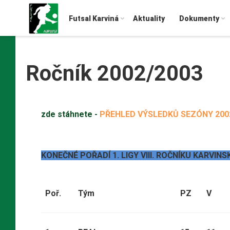
Futsal Karviná
Aktuality
Dokumenty
Ročník 2002/2003
zde stáhnete -
PŘEHLED VÝSLEDKŮ SEZÓNY 2002
KONEČNÉ POŘADÍ 1. LIGY VIII. ROČNÍKU KARVIN
Poř.
Tým
PZ
V