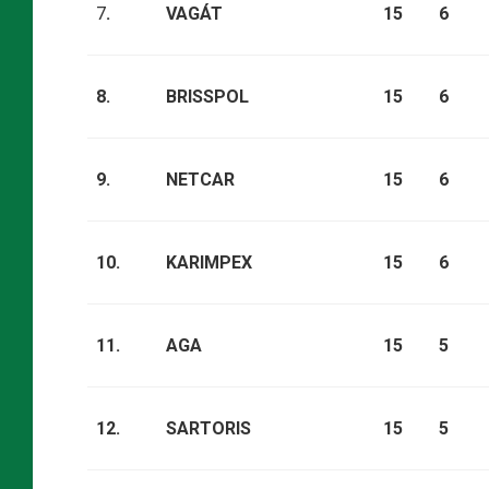
7
.
VAGÁT
15
6
8.
BRISSPOL
15
6
9.
NETCAR
15
6
10.
KARIMPEX
15
6
11.
AGA
15
5
12.
SARTORIS
15
5