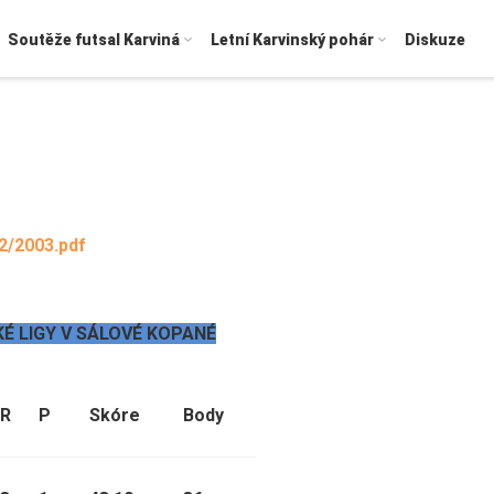
Soutěže futsal Karviná
Letní Karvinský pohár
Diskuze
/2003.pdf
SKÉ LIGY V SÁLOVÉ KOPANÉ
R
P
Skóre
Body