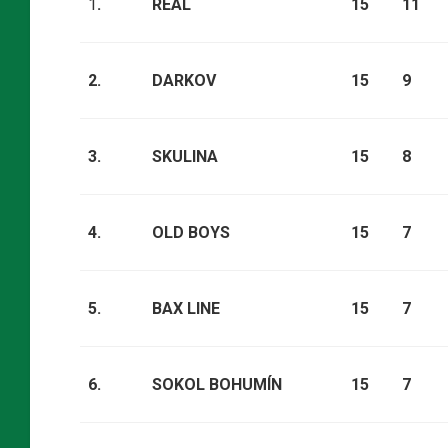
1
.
REAL
15
11
2.
DARKOV
15
9
3.
SKULINA
15
8
4.
OLD BOYS
15
7
5.
BAX LINE
15
7
6.
SOKOL BOHUMÍN
15
7