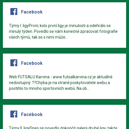
Facebook
Týmy I. ligyPrvní; kolo první ligy je minulosti a odehrálo se
minulý týden. Povedlo se nám konečně zpracovat fotografie
všech týmů, tak se s nimi může...
Facebook
Web FUTSALU Karvina - www.futsalkarvina.cz je aktuálně
nedostupný. ??Chyba je na straně poskytovatele webu a
postihlo to mnoho sportovních webů. Na ob...
Facebook
Týmy II. ligyDnes se povedlo dokončit galerii druhé ligy, takže