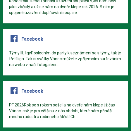
Konec roku sebou přináší uzavření soupisek?Čas nám běží
jako zběsilý a už se nám na dveře klepe rok 2026. S ním je
spojené uzavření doplňování soupise...
Facebook
Týmy III. ligyPosledním do party k seznámení se s týmy, tak je
třetí liga. Tak si svátky Vánoc můžete zpříjemním surfováním
na webu v naší fotogalerii...
Facebook
PF 2026Rok se s rokem sešel a na dveře nám klepe již čas
Vánoc, což je pro většinu z nás období, které nám přináší
mnoho radosti a rodinného štěstí.Ch...