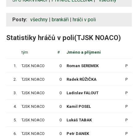
Posty:
všechny
|
brankáři
|
hráči v poli
Statistiky hráčů v poli(TJSK NOACO)
tým
#
Jméno a příjmení
1.
TJSK NOACO
0
Roman SEREMEK
P
1
2.
TJSK NOACO
0
Radek RŮŽIČKA
P
1
3.
TJSK NOACO
0
Ladislav FALOUT
P
1
4.
TJSK NOACO
0
Kamil POSEL
P
1
5.
TJSK NOACO
0
Lukáš TABAK
P
1
6.
TJSK NOACO
0
Petr DANEK
P
1