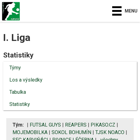
MENU
I. Liga
Statistiky
Týmy
Los a výsledky
Tabulka
Statistiky
Tým:
|
FUTSAL GUYS
|
REAPERS
|
PIKASO.CZ
|
MOJEMOBILKA
|
SOKOL BOHUMÍN
|
TJSK NOACO
|
SFC KARVIŇÁCI
|
PIVNICE LÉČEBNA
|
všechny