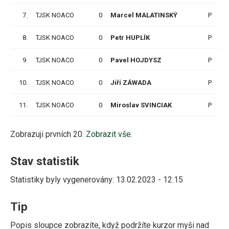
7.
TJSK NOACO
0
Marcel MALATINSKÝ
P
8.
TJSK NOACO
0
Petr HUPLÍK
P
1
9.
TJSK NOACO
0
Pavel HOJDYSZ
P
1
10.
TJSK NOACO
0
Jiří ZÁWADA
P
1
11.
TJSK NOACO
0
Miroslav SVINCIAK
P
1
Zobrazuji prvních 20.
Zobrazit vše.
Stav statistik
Statistiky byly vygenerovány: 13.02.2023 - 12:15
Tip
Popis sloupce zobrazíte, když podržíte kurzor myši nad