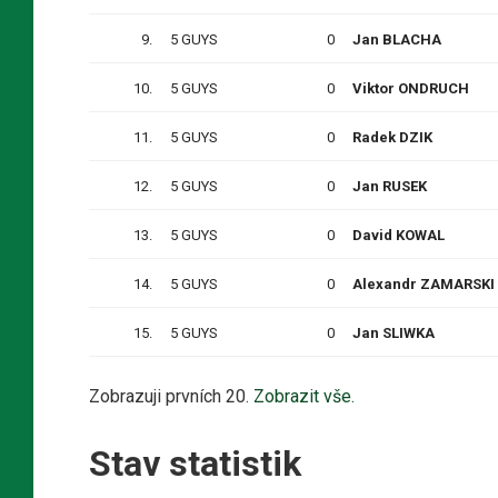
9.
5 GUYS
0
Jan BLACHA
10.
5 GUYS
0
Viktor ONDRUCH
11.
5 GUYS
0
Radek DZIK
12.
5 GUYS
0
Jan RUSEK
13.
5 GUYS
0
David KOWAL
14.
5 GUYS
0
Alexandr ZAMARSKI
15.
5 GUYS
0
Jan SLIWKA
Zobrazuji prvních 20.
Zobrazit vše.
Stav statistik