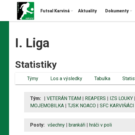
Futsal Karviná
Aktuality
Dokumenty
I. Liga
Statistiky
Týmy
Los a výsledky
Tabulka
Statis
Tým:
|
VETERÁN TEAM
|
REAPERS
|
IZS LOUKY
MOJEMOBILKA
|
TJSK NOACO
|
SFC KARVIŇÁCI
Posty:
všechny
|
brankáři
|
hráči v poli