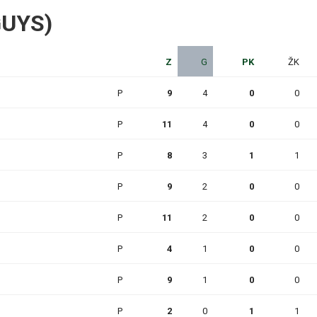
 GUYS)
Z
G
PK
ŽK
P
9
4
0
0
P
11
4
0
0
P
8
3
1
1
P
9
2
0
0
P
11
2
0
0
P
4
1
0
0
P
9
1
0
0
P
2
0
1
1