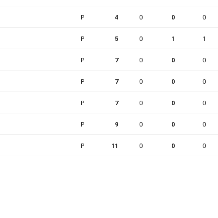
P
4
0
0
0
P
5
0
1
1
P
7
0
0
0
P
7
0
0
0
P
7
0
0
0
P
9
0
0
0
P
11
0
0
0