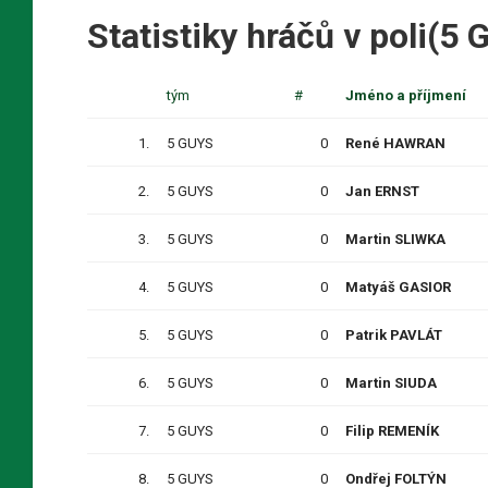
Statistiky hráčů v poli(5
tým
#
Jméno a příjmení
1.
5 GUYS
0
René HAWRAN
2.
5 GUYS
0
Jan ERNST
3.
5 GUYS
0
Martin SLIWKA
4.
5 GUYS
0
Matyáš GASIOR
5.
5 GUYS
0
Patrik PAVLÁT
6.
5 GUYS
0
Martin SIUDA
7.
5 GUYS
0
Filip REMENÍK
8.
5 GUYS
0
Ondřej FOLTÝN