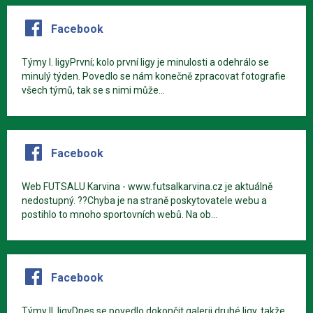
Facebook
Týmy I. ligyPrvní; kolo první ligy je minulosti a odehrálo se
minulý týden. Povedlo se nám konečně zpracovat fotografie
všech týmů, tak se s nimi může...
Facebook
Web FUTSALU Karvina - www.futsalkarvina.cz je aktuálně
nedostupný. ??Chyba je na straně poskytovatele webu a
postihlo to mnoho sportovních webů. Na ob...
Facebook
Týmy II. ligyDnes se povedlo dokončit galerii druhé ligy, takže