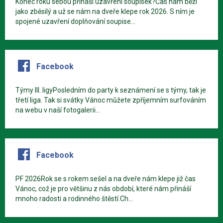
Konec roku sebou přináší uzavření soupisek?Čas nám běží
jako zběsilý a už se nám na dveře klepe rok 2026. S ním je
spojené uzavření doplňování soupise...
Facebook
Týmy III. ligyPosledním do party k seznámení se s týmy, tak je
třetí liga. Tak si svátky Vánoc můžete zpříjemním surfováním
na webu v naší fotogalerii...
Facebook
PF 2026Rok se s rokem sešel a na dveře nám klepe již čas
Vánoc, což je pro většinu z nás období, které nám přináší
mnoho radosti a rodinného štěstí.Ch...