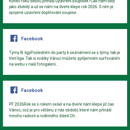
Konec roku sebou přináší uzavření soupisek?Čas nám běží
jako zběsilý a už se nám na dveře klepe rok 2026. S ním je
spojené uzavření doplňování soupise...
Facebook
Týmy III. ligyPosledním do party k seznámení se s týmy, tak je
třetí liga. Tak si svátky Vánoc můžete zpříjemním surfováním
na webu v naší fotogalerii...
Facebook
PF 2026Rok se s rokem sešel a na dveře nám klepe již čas
Vánoc, což je pro většinu z nás období, které nám přináší
mnoho radosti a rodinného štěstí.Ch...