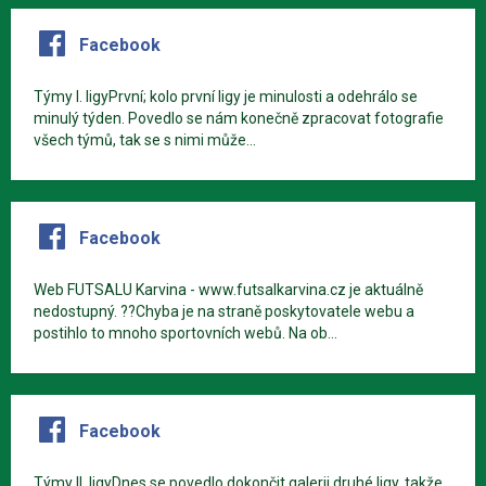
Facebook
Týmy I. ligyPrvní; kolo první ligy je minulosti a odehrálo se
minulý týden. Povedlo se nám konečně zpracovat fotografie
všech týmů, tak se s nimi může...
Facebook
Web FUTSALU Karvina - www.futsalkarvina.cz je aktuálně
nedostupný. ??Chyba je na straně poskytovatele webu a
postihlo to mnoho sportovních webů. Na ob...
Facebook
Týmy II. ligyDnes se povedlo dokončit galerii druhé ligy, takže