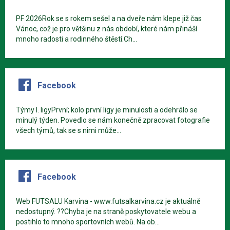
PF 2026Rok se s rokem sešel a na dveře nám klepe již čas
Vánoc, což je pro většinu z nás období, které nám přináší
mnoho radosti a rodinného štěstí.Ch...
Facebook
Týmy I. ligyPrvní; kolo první ligy je minulosti a odehrálo se
minulý týden. Povedlo se nám konečně zpracovat fotografie
všech týmů, tak se s nimi může...
Facebook
Web FUTSALU Karvina - www.futsalkarvina.cz je aktuálně
nedostupný. ??Chyba je na straně poskytovatele webu a
postihlo to mnoho sportovních webů. Na ob...