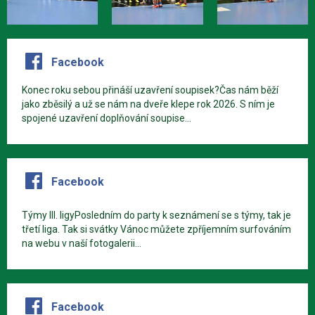
Facebook
Konec roku sebou přináší uzavření soupisek?Čas nám běží
jako zběsilý a už se nám na dveře klepe rok 2026. S ním je
spojené uzavření doplňování soupise...
Facebook
Týmy III. ligyPosledním do party k seznámení se s týmy, tak je
třetí liga. Tak si svátky Vánoc můžete zpříjemním surfováním
na webu v naší fotogalerii...
Facebook