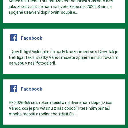
Konec roku sebou přináší uzavření soupisek?Čas nám běží
jako zběsilý a už se nám na dveře klepe rok 2026. S ním je
spojené uzavření doplňování soupise...
Facebook
Týmy III. ligyPosledním do party k seznámení se s týmy, tak je
třetí liga. Tak si svátky Vánoc můžete zpříjemním surfováním
na webu v naší fotogalerii...
Facebook
PF 2026Rok se s rokem sešel a na dveře nám klepe již čas
Vánoc, což je pro většinu z nás období, které nám přináší
mnoho radosti a rodinného štěstí.Ch...