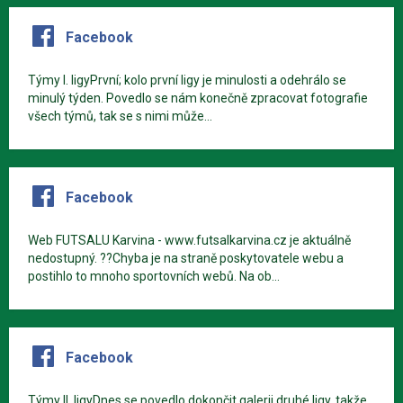
Facebook
Týmy I. ligyPrvní; kolo první ligy je minulosti a odehrálo se
minulý týden. Povedlo se nám konečně zpracovat fotografie
všech týmů, tak se s nimi může...
Facebook
Web FUTSALU Karvina - www.futsalkarvina.cz je aktuálně
nedostupný. ??Chyba je na straně poskytovatele webu a
postihlo to mnoho sportovních webů. Na ob...
Facebook
Týmy II. ligyDnes se povedlo dokončit galerii druhé ligy, takže