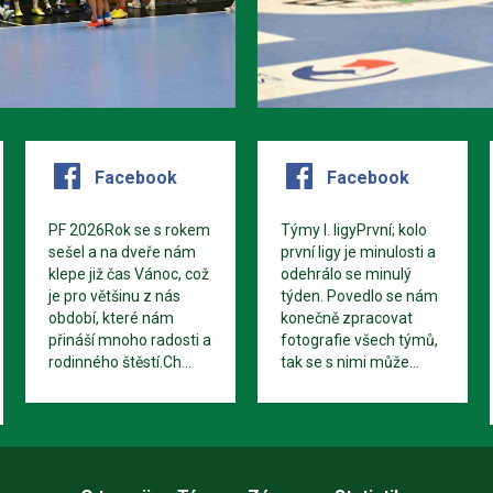
Facebook
Facebook
PF 2026Rok se s rokem
Týmy I. ligyPrvní; kolo
sešel a na dveře nám
první ligy je minulosti a
klepe již čas Vánoc, což
odehrálo se minulý
je pro většinu z nás
týden. Povedlo se nám
období, které nám
konečně zpracovat
přináší mnoho radosti a
fotografie všech týmů,
rodinného štěstí.Ch...
tak se s nimi může...