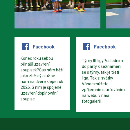
Facebook
Facebook
Konec roku sebou
Týmy III. ligyPosledním
přináší uzavření
do party k seznámení
soupisek?Čas nám běží
se s týmy, tak je třetí
jako zběsilý a už se
liga. Tak si svátky
nám na dveře klepe rok
Vánoc můžete
2026. S ním je spojené
zpříjemním surfováním
uzavření doplňování
na webu v naší
soupise...
fotogalerii...