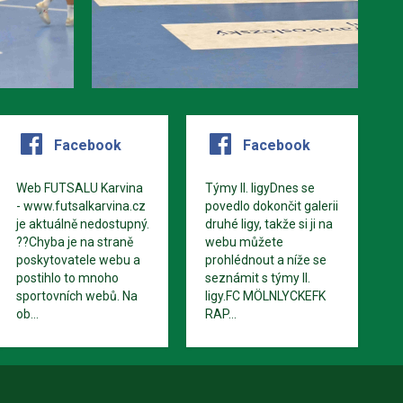
Facebook
Facebook
Web FUTSALU Karvina
Týmy II. ligyDnes se
- www.futsalkarvina.cz
povedlo dokončit galerii
je aktuálně nedostupný.
druhé ligy, takže si ji na
??Chyba je na straně
webu můžete
poskytovatele webu a
prohlédnout a níže se
postihlo to mnoho
seznámit s týmy II.
sportovních webů. Na
ligy.FC MÖLNLYCKEFK
ob...
RAP...