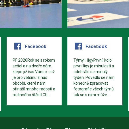
Facebook
Facebook
PF 2026Rok se s rokem
Týmy I. ligyPrvní; kolo
sešel a na dveře nám
první ligy je minulosti a
klepe již čas Vánoc, což
odehrálo se minulý
je pro většinu z nás
týden. Povedlo se nám
období, které nám
konečně zpracovat
přináší mnoho radosti a
fotografie všech týmů,
rodinného štěstí.Ch...
tak se s nimi může...