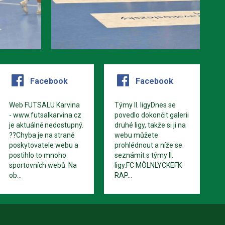
Facebook
Facebook
Web FUTSALU Karvina
Týmy II. ligyDnes se
- www.futsalkarvina.cz
povedlo dokončit galerii
je aktuálně nedostupný.
druhé ligy, takže si ji na
??Chyba je na straně
webu můžete
poskytovatele webu a
prohlédnout a níže se
postihlo to mnoho
seznámit s týmy II.
sportovních webů. Na
ligy.FC MÖLNLYCKEFK
ob...
RAP...