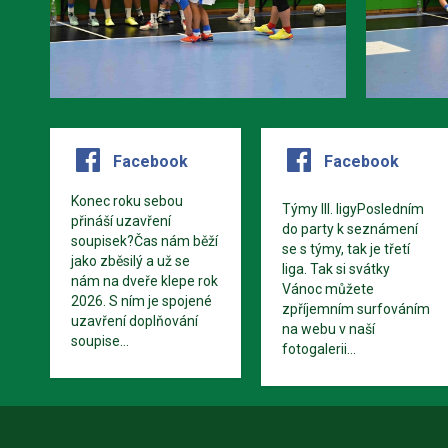
Facebook
Facebook
Konec roku sebou
Týmy III. ligyPosledním
přináší uzavření
do party k seznámení
soupisek?Čas nám běží
se s týmy, tak je třetí
jako zběsilý a už se
liga. Tak si svátky
nám na dveře klepe rok
Vánoc můžete
2026. S ním je spojené
zpříjemním surfováním
uzavření doplňování
na webu v naší
soupise...
fotogalerii...