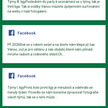
Týmy III. ligyPosledním do party k seznámení se s týmy, tak je
třetí liga. Tak si svátky Vánoc můžete zpříjemním surfováním
na webu v naší fotogalerii...
Facebook
PF 2026Rok se s rokem sešel a na dveře nám klepe již čas
Vánoc, což je pro většinu z nás období, které nám přináší
mnoho radosti a rodinného štěstí.Ch...
Facebook
Týmy I. ligyPrvní; kolo první ligy je minulosti a odehrálo se
minulý týden. Povedlo se nám konečně zpracovat fotografie
všech týmů, tak se s nimi může...