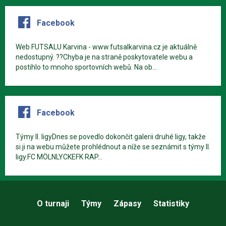
Facebook
Web FUTSALU Karvina - www.futsalkarvina.cz je aktuálně
nedostupný. ??Chyba je na straně poskytovatele webu a
postihlo to mnoho sportovních webů. Na ob...
Facebook
Týmy II. ligyDnes se povedlo dokončit galerii druhé ligy, takže
si ji na webu můžete prohlédnout a níže se seznámit s týmy II.
ligy.FC MÖLNLYCKEFK RAP...
O turnaji
Týmy
Zápasy
Statistiky