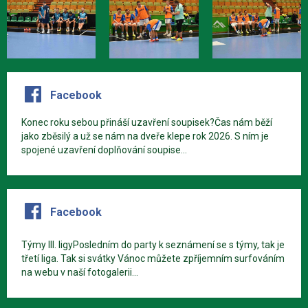
Facebook
Konec roku sebou přináší uzavření soupisek?Čas nám běží
jako zběsilý a už se nám na dveře klepe rok 2026. S ním je
spojené uzavření doplňování soupise...
Facebook
Týmy III. ligyPosledním do party k seznámení se s týmy, tak je
třetí liga. Tak si svátky Vánoc můžete zpříjemním surfováním
na webu v naší fotogalerii...