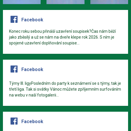
Facebook
Konec roku sebou přináší uzavření soupisek?Čas nám běží
jako zběsilý a už se nám na dveře klepe rok 2026. S ním je
spojené uzavření doplňování soupise...
Facebook
Týmy III. ligyPosledním do party k seznámení se s týmy, tak je
třetí liga. Tak si svátky Vánoc můžete zpříjemním surfováním
na webu v naší fotogalerii...
Facebook