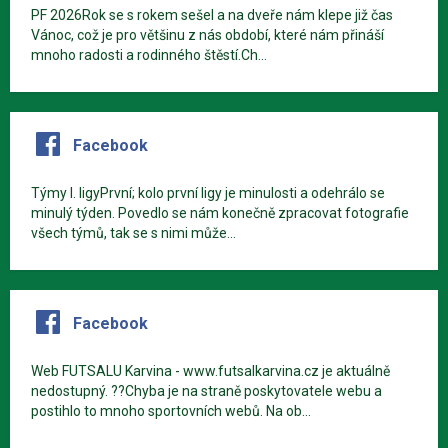
PF 2026Rok se s rokem sešel a na dveře nám klepe již čas
Vánoc, což je pro většinu z nás období, které nám přináší
mnoho radosti a rodinného štěstí.Ch...
Facebook
Týmy I. ligyPrvní; kolo první ligy je minulosti a odehrálo se
minulý týden. Povedlo se nám konečně zpracovat fotografie
všech týmů, tak se s nimi může...
Facebook
Web FUTSALU Karvina - www.futsalkarvina.cz je aktuálně
nedostupný. ??Chyba je na straně poskytovatele webu a
postihlo to mnoho sportovních webů. Na ob...