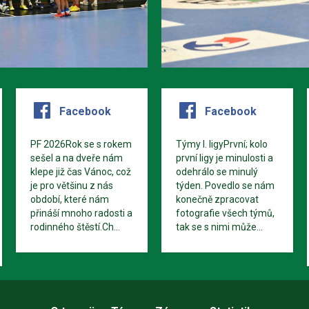
Facebook
Facebook
PF 2026Rok se s rokem
Týmy I. ligyPrvní; kolo
sešel a na dveře nám
první ligy je minulosti a
klepe již čas Vánoc, což
odehrálo se minulý
je pro většinu z nás
týden. Povedlo se nám
období, které nám
konečně zpracovat
přináší mnoho radosti a
fotografie všech týmů,
rodinného štěstí.Ch...
tak se s nimi může...