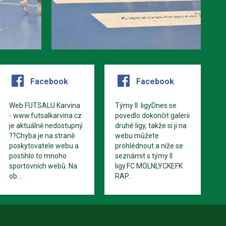
Facebook
Facebook
Web FUTSALU Karvina
Týmy II. ligyDnes se
- www.futsalkarvina.cz
povedlo dokončit galerii
je aktuálně nedostupný.
druhé ligy, takže si ji na
??Chyba je na straně
webu můžete
poskytovatele webu a
prohlédnout a níže se
postihlo to mnoho
seznámit s týmy II.
sportovních webů. Na
ligy.FC MÖLNLYCKEFK
ob...
RAP...