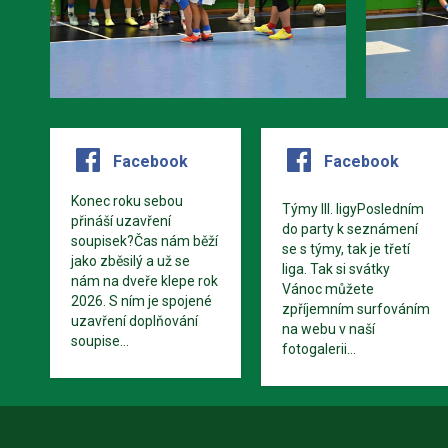
Facebook
Facebook
Konec roku sebou
Týmy III. ligyPosledním
přináší uzavření
do party k seznámení
soupisek?Čas nám běží
se s týmy, tak je třetí
jako zběsilý a už se
liga. Tak si svátky
nám na dveře klepe rok
Vánoc můžete
2026. S ním je spojené
zpříjemním surfováním
uzavření doplňování
na webu v naší
soupise...
fotogalerii...