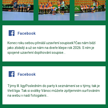
Facebook
Konec roku sebou přináší uzavření soupisek?Čas nám běží
jako zběsilý a už se nám na dveře klepe rok 2026. S ním je
spojené uzavření doplňování soupise...
Facebook
Týmy III. ligyPosledním do party k seznámení se s týmy, tak je
třetí liga. Tak si svátky Vánoc můžete zpříjemním surfováním
na webu v naší fotogalerii...