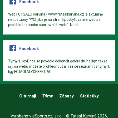
Facebook
Web FUTSALU Karvina - www.futsalkarvina.cz je aktuálně
nedostupný. ??Chyba je na straně poskytovatele webu a
postihlo to mnoho sportovních webů. Na ob...
Facebook
Týmy II. ligyDnes se povedlo dokončit galerii druhé ligy, takže
si ji na webu můžete prohlédnout a níže se seznámit s týmy II.
ligy.FC MÖLNLYCKEFK RAP...
O turnaji
Týmy
Zápasy
Statistiky
Vyrobeno v
eSports.cz
, s.r.o. - © Futsal Karviná 2026,