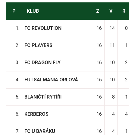
P
KLUB
Z
V
R
1.
FC REVOLUTION
16
14
0
2.
FC PLAYERS
16
11
1
3.
FC DRAGON FLY
16
10
2
4.
FUTSALMANIA ORLOVÁ
16
10
2
5.
BLANIČTÍ RYTÍŘI
16
8
1
6.
KERBEROS
16
4
4
7.
FC U BARÁKU
16
4
1