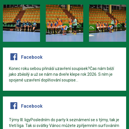
Facebook
Konec roku sebou přináší uzavření soupisek?Čas nám běží
jako zběsilý a už se nám na dveře klepe rok 2026. S ním je
spojené uzavření doplňování soupise...
Facebook
Týmy III. ligyPosledním do party k seznámení se s týmy, tak je
třetí liga. Tak si svátky Vánoc můžete zpříjemním surfováním