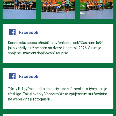
Facebook
Konec roku sebou přináší uzavření soupisek?Čas nám běží
jako zběsilý a už se nám na dveře klepe rok 2026. S ním je
spojené uzavření doplňování soupise...
Facebook
Týmy III. ligyPosledním do party k seznámení se s týmy, tak je
třetí liga. Tak si svátky Vánoc můžete zpříjemním surfováním
na webu v naší fotogalerii...