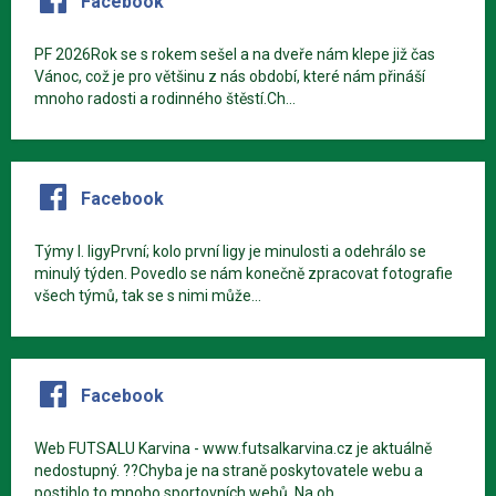
Facebook
PF 2026Rok se s rokem sešel a na dveře nám klepe již čas
Vánoc, což je pro většinu z nás období, které nám přináší
mnoho radosti a rodinného štěstí.Ch...
Facebook
Týmy I. ligyPrvní; kolo první ligy je minulosti a odehrálo se
minulý týden. Povedlo se nám konečně zpracovat fotografie
všech týmů, tak se s nimi může...
Facebook
Web FUTSALU Karvina - www.futsalkarvina.cz je aktuálně
nedostupný. ??Chyba je na straně poskytovatele webu a
postihlo to mnoho sportovních webů. Na ob...