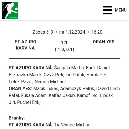
MENU
Zápas č. 3 • ne 1.12.2024 • 16:20
FT AZURO
ORAN YES
1:1
KARVINÁ
( 1:0, 0:1)
FT AZURO KARVINÁ:
Šangala Martin, Buřík Daniel,
Brzoszka Marek, Czyž Petr, Fic Patrik, Horák Petr,
Lelek Pavel, Němec Michael,
ORAN YES:
Macík Lukáš, Adamczyk Patrik, Dawid Lech
Rafal, Fukala Adam, Kalfas Jakub, Kampf Ivo, Lipčák
Jiří, Puchel Erik,
Branky:
FT AZURO KARVINÁ:
1× Němec Michael