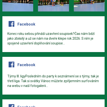
Facebook
Konec roku sebou přináší uzavření soupisek?Čas nám běží
jako zběsilý a už se nám na dveře klepe rok 2026. S ním je
spojené uzavření doplňování soupise...
Facebook
Týmy III. ligyPosledním do party k seznámení se s týmy, tak je
třetí liga. Tak si svátky Vánoc můžete zpříjemním surfováním
na webu v naší fotogalerii...