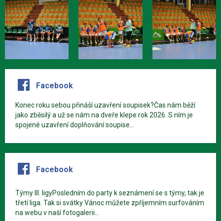
Facebook
Konec roku sebou přináší uzavření soupisek?Čas nám běží
jako zběsilý a už se nám na dveře klepe rok 2026. S ním je
spojené uzavření doplňování soupise...
Facebook
Týmy III. ligyPosledním do party k seznámení se s týmy, tak je
třetí liga. Tak si svátky Vánoc můžete zpříjemním surfováním
na webu v naší fotogalerii...