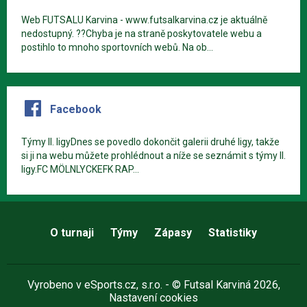
Web FUTSALU Karvina - www.futsalkarvina.cz je aktuálně
nedostupný. ??Chyba je na straně poskytovatele webu a
postihlo to mnoho sportovních webů. Na ob...
Facebook
Týmy II. ligyDnes se povedlo dokončit galerii druhé ligy, takže
si ji na webu můžete prohlédnout a níže se seznámit s týmy II.
ligy.FC MÖLNLYCKEFK RAP...
O turnaji
Týmy
Zápasy
Statistiky
Vyrobeno v
eSports.cz
, s.r.o. - © Futsal Karviná 2026,
Nastavení cookies