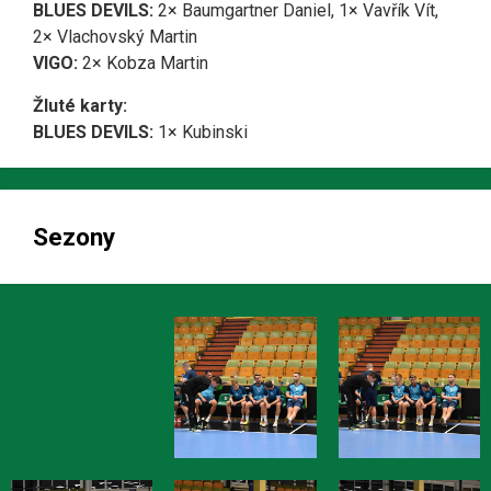
BLUES DEVILS:
2× Baumgartner Daniel, 1× Vavřík Vít,
2× Vlachovský Martin
VIGO:
2× Kobza Martin
Žluté karty:
BLUES DEVILS:
1× Kubinski
Sezony