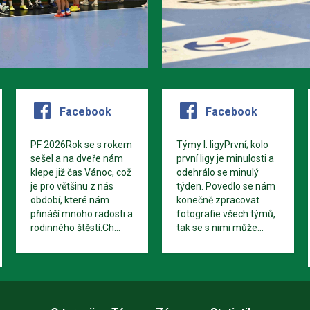
Facebook
Facebook
PF 2026Rok se s rokem
Týmy I. ligyPrvní; kolo
sešel a na dveře nám
první ligy je minulosti a
klepe již čas Vánoc, což
odehrálo se minulý
je pro většinu z nás
týden. Povedlo se nám
období, které nám
konečně zpracovat
přináší mnoho radosti a
fotografie všech týmů,
rodinného štěstí.Ch...
tak se s nimi může...