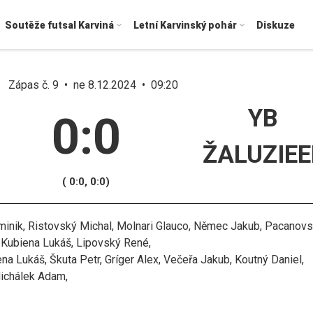
Soutěže futsal Karviná
Letní Karvinský pohár
Diskuze
Zápas č. 9 • ne 8.12.2024 • 09:20
YB
0:0
ŽALUZIEE
( 0:0, 0:0)
inik, Ristovský Michal, Molnari Glauco, Němec Jakub, Pacanov
, Kubiena Lukáš, Lipovský René,
a Lukáš, Škuta Petr, Gríger Alex, Večeřa Jakub, Koutný Daniel,
Michálek Adam,