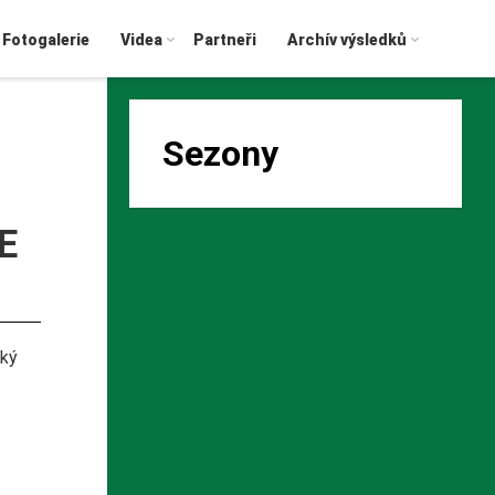
Fotogalerie
Videa
Partneři
Archív výsledků
Sezony
E
ský