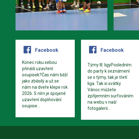
Facebook
Facebook
Konec roku sebou
Týmy III. ligyPosledním
přináší uzavření
do party k seznámení
soupisek?Čas nám běží
se s týmy, tak je třetí
jako zběsilý a už se
liga. Tak si svátky
nám na dveře klepe rok
Vánoc můžete
2026. S ním je spojené
zpříjemním surfováním
uzavření doplňování
na webu v naší
soupise...
fotogalerii...