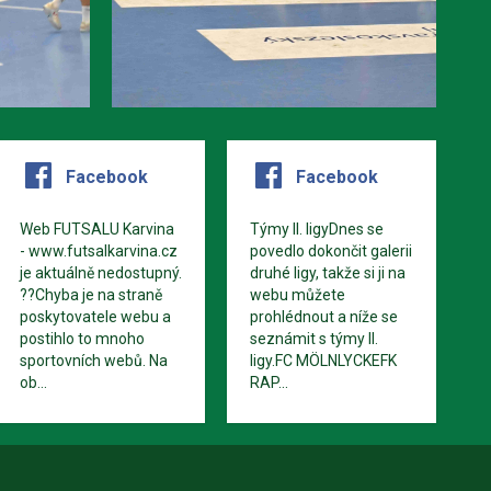
Facebook
Facebook
Web FUTSALU Karvina
Týmy II. ligyDnes se
- www.futsalkarvina.cz
povedlo dokončit galerii
je aktuálně nedostupný.
druhé ligy, takže si ji na
??Chyba je na straně
webu můžete
poskytovatele webu a
prohlédnout a níže se
postihlo to mnoho
seznámit s týmy II.
sportovních webů. Na
ligy.FC MÖLNLYCKEFK
ob...
RAP...