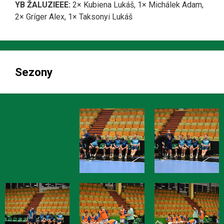
YB ŽALUZIEEE:
2× Kubiena Lukáš, 1× Michálek Adam,
2× Gríger Alex, 1× Taksonyi Lukáš
Sezony