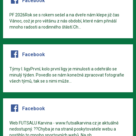
Facebook
PF 2026Rok se s rokem sešel a na dveře nám klepe již čas
Vánoc, což je pro většinu z nás období, které nám přináší
mnoho radosti a rodinného štěstí.Ch...
Facebook
Týmy I. ligyPrvní; kolo první ligy je minulosti a odehrálo se
minulý týden. Povedlo se nám konečně zpracovat fotografie
všech týmů, tak se s nimi může...
Facebook
Web FUTSALU Karvina - www.futsalkarvina.cz je aktuálně
nedostupný. ??Chyba je na straně poskytovatele webu a
postihlo to mnoho sportovních webů. Na ob...