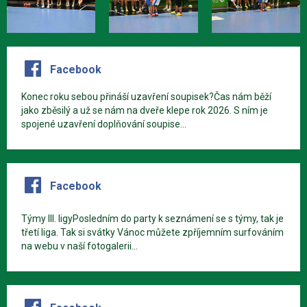
Facebook
Konec roku sebou přináší uzavření soupisek?Čas nám běží
jako zběsilý a už se nám na dveře klepe rok 2026. S ním je
spojené uzavření doplňování soupise...
Facebook
Týmy III. ligyPosledním do party k seznámení se s týmy, tak je
třetí liga. Tak si svátky Vánoc můžete zpříjemním surfováním
na webu v naší fotogalerii...