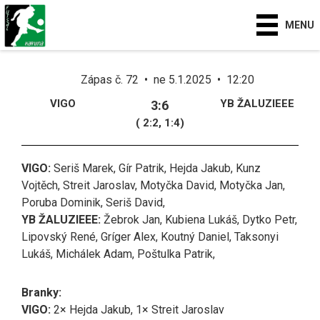
MENU
Zápas č. 72 • ne 5.1.2025 • 12:20
VIGO
YB ŽALUZIEEE
3:6
( 2:2, 1:4)
VIGO:
Seriš Marek, Gír Patrik, Hejda Jakub, Kunz
Vojtěch, Streit Jaroslav, Motyčka David, Motyčka Jan,
Poruba Dominik, Seriš David,
YB ŽALUZIEEE:
Žebrok Jan, Kubiena Lukáš, Dytko Petr,
Lipovský René, Gríger Alex, Koutný Daniel, Taksonyi
Lukáš, Michálek Adam, Poštulka Patrik,
Branky:
VIGO:
2× Hejda Jakub, 1× Streit Jaroslav