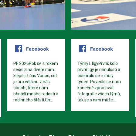
Facebook
Facebook
PF 2026Rok se s rokem
Týmy I. ligyPrvní; kolo
sešel a na dveře nám
první ligy je minulosti a
klepe již čas Vánoc, což
odehrálo se minulý
je pro většinu z nás
týden. Povedlo se nám
období, které nám
konečně zpracovat
přináší mnoho radosti a
fotografie všech týmů,
rodinného štěstí.Ch...
tak se s nimi může...