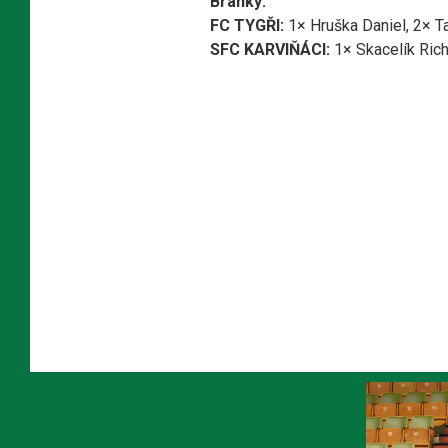
Branky:
FC TYGŘI:
1× Hruška Daniel, 2× Ta
SFC KARVIŇÁCI:
1× Skacelík Rich