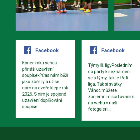
Facebook
Facebook
Konec roku sebou
Týmy III. ligyPosledním
přináší uzavření
do party k seznámení
soupisek?Čas nám běží
se s týmy, tak je třetí
jako zběsilý a už se
liga. Tak si svátky
nám na dveře klepe rok
Vánoc můžete
2026. S ním je spojené
zpříjemním surfováním
uzavření doplňování
na webu v naší
soupise...
fotogalerii...