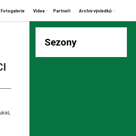
Fotogalerie
Videa
Partneři
Archív výsledků
Sezony
I
ukáš,