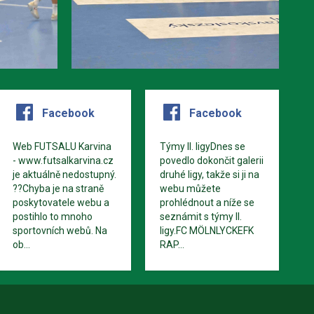
Facebook
Facebook
Web FUTSALU Karvina
Týmy II. ligyDnes se
- www.futsalkarvina.cz
povedlo dokončit galerii
je aktuálně nedostupný.
druhé ligy, takže si ji na
??Chyba je na straně
webu můžete
poskytovatele webu a
prohlédnout a níže se
postihlo to mnoho
seznámit s týmy II.
sportovních webů. Na
ligy.FC MÖLNLYCKEFK
ob...
RAP...