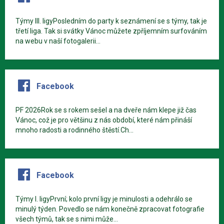
Týmy III. ligyPosledním do party k seznámení se s týmy, tak je
třetí liga. Tak si svátky Vánoc můžete zpříjemním surfováním
na webu v naší fotogalerii...
Facebook
PF 2026Rok se s rokem sešel a na dveře nám klepe již čas
Vánoc, což je pro většinu z nás období, které nám přináší
mnoho radosti a rodinného štěstí.Ch...
Facebook
Týmy I. ligyPrvní; kolo první ligy je minulosti a odehrálo se
minulý týden. Povedlo se nám konečně zpracovat fotografie
všech týmů, tak se s nimi může...