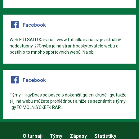
Facebook
Web FUTSALU Karvina - www.futsalkarvina.cz je aktuálně
nedostupný. ??Chyba je na straně poskytovatele webu a
postihlo to mnoho sportovních webů. Na ob...
Facebook
Týmy II. ligyDnes se povedlo dokončit galerii druhé ligy, takže
si ji na webu můžete prohlédnout a níže se seznámit s týmy II.
ligy.FC MÖLNLYCKEFK RAP...
O turnaji
Týmy
Zápasy
Statistiky