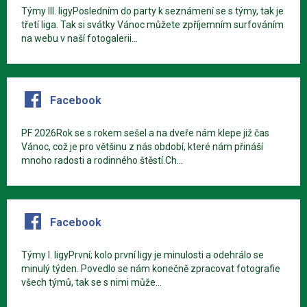
Týmy III. ligyPosledním do party k seznámení se s týmy, tak je
třetí liga. Tak si svátky Vánoc můžete zpříjemním surfováním
na webu v naší fotogalerii...
Facebook
PF 2026Rok se s rokem sešel a na dveře nám klepe již čas
Vánoc, což je pro většinu z nás období, které nám přináší
mnoho radosti a rodinného štěstí.Ch...
Facebook
Týmy I. ligyPrvní; kolo první ligy je minulosti a odehrálo se
minulý týden. Povedlo se nám konečně zpracovat fotografie
všech týmů, tak se s nimi může...