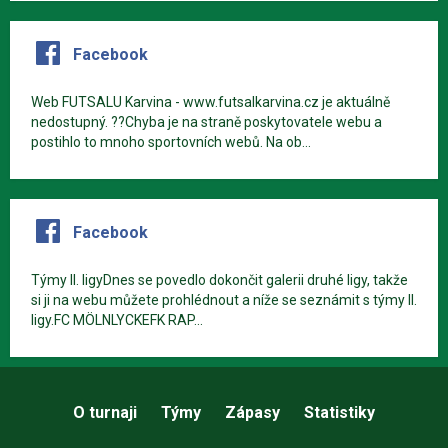
Facebook
Web FUTSALU Karvina - www.futsalkarvina.cz je aktuálně
nedostupný. ??Chyba je na straně poskytovatele webu a
postihlo to mnoho sportovních webů. Na ob...
Facebook
Týmy II. ligyDnes se povedlo dokončit galerii druhé ligy, takže
si ji na webu můžete prohlédnout a níže se seznámit s týmy II.
ligy.FC MÖLNLYCKEFK RAP...
O turnaji
Týmy
Zápasy
Statistiky