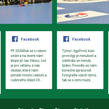
Facebook
Facebook
PF 2026Rok se s rokem
Týmy I. ligyPrvní; kolo
sešel a na dveře nám
první ligy je minulosti a
klepe již čas Vánoc, což
odehrálo se minulý
je pro většinu z nás
týden. Povedlo se nám
období, které nám
konečně zpracovat
přináší mnoho radosti a
fotografie všech týmů,
rodinného štěstí.Ch...
tak se s nimi může...