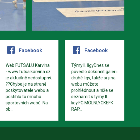
Facebook
Facebook
Web FUTSALU Karvina
Týmy II. ligyDnes se
- www.futsalkarvina.cz
povedlo dokončit galerii
je aktuálně nedostupný.
druhé ligy, takže si ji na
??Chyba je na straně
webu můžete
poskytovatele webu a
prohlédnout a níže se
postihlo to mnoho
seznámit s týmy II.
sportovních webů. Na
ligy.FC MÖLNLYCKEFK
ob...
RAP...