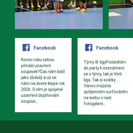
Facebook
Facebook
Konec roku sebou
Týmy III. ligyPosledním
přináší uzavření
do party k seznámení
soupisek?Čas nám běží
se s týmy, tak je třetí
jako zběsilý a už se
liga. Tak si svátky
nám na dveře klepe rok
Vánoc můžete
2026. S ním je spojené
zpříjemním surfováním
uzavření doplňování
na webu v naší
soupise...
fotogalerii...