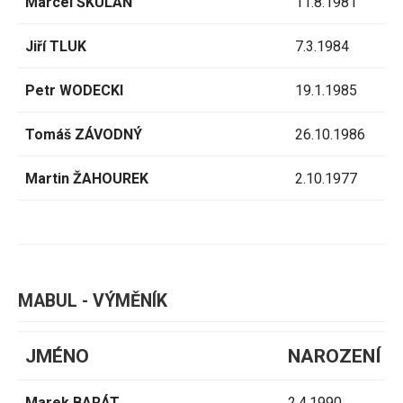
Marcel ŠKULÁŇ
11.8.1981
Jiří TLUK
7.3.1984
Petr WODECKI
19.1.1985
Tomáš ZÁVODNÝ
26.10.1986
Martin ŽAHOUREK
2.10.1977
MABUL - VÝMĚNÍK
JMÉNO
NAROZENÍ
Marek BARÁT
2.4.1990