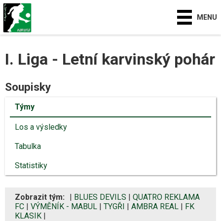
MENU
I. Liga - Letní karvinský pohár
Soupisky
Týmy
Los a výsledky
Tabulka
Statistiky
Zobrazit tým:
|
BLUES DEVILS
|
QUATRO REKLAMA
FC
|
VÝMĚNÍK - MABUL
|
TYGŘI
|
AMBRA REAL
|
FK
KLASIK
|