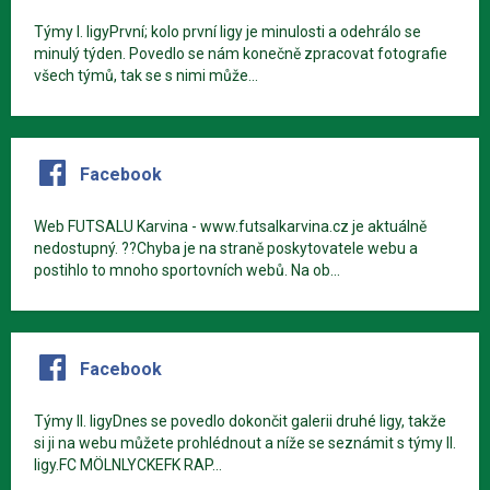
Týmy I. ligyPrvní; kolo první ligy je minulosti a odehrálo se
minulý týden. Povedlo se nám konečně zpracovat fotografie
všech týmů, tak se s nimi může...
Facebook
Web FUTSALU Karvina - www.futsalkarvina.cz je aktuálně
nedostupný. ??Chyba je na straně poskytovatele webu a
postihlo to mnoho sportovních webů. Na ob...
Facebook
Týmy II. ligyDnes se povedlo dokončit galerii druhé ligy, takže
si ji na webu můžete prohlédnout a níže se seznámit s týmy II.
ligy.FC MÖLNLYCKEFK RAP...