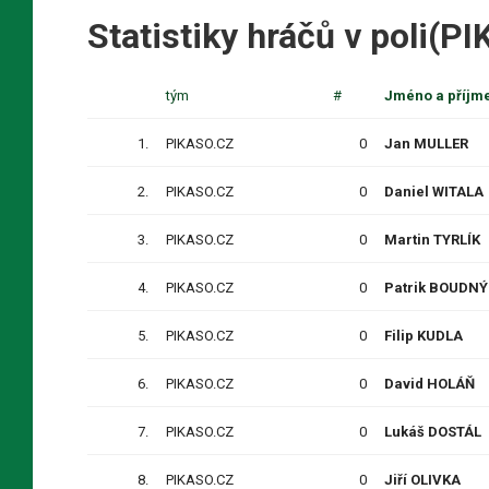
Statistiky hráčů v poli(P
tým
#
Jméno a příjm
1.
PIKASO.CZ
0
Jan MULLER
2.
PIKASO.CZ
0
Daniel WITALA
3.
PIKASO.CZ
0
Martin TYRLÍK
4.
PIKASO.CZ
0
Patrik BOUDNÝ
5.
PIKASO.CZ
0
Filip KUDLA
6.
PIKASO.CZ
0
David HOLÁŇ
7.
PIKASO.CZ
0
Lukáš DOSTÁL
8.
PIKASO.CZ
0
Jiří OLIVKA