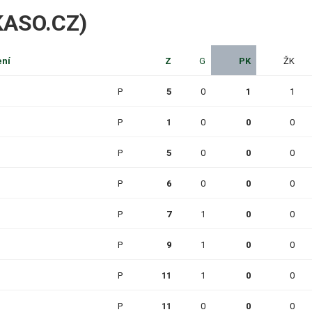
IKASO.CZ)
ení
Z
G
PK
ŽK
P
5
0
1
1
P
1
0
0
0
P
5
0
0
0
P
6
0
0
0
P
7
1
0
0
P
9
1
0
0
P
11
1
0
0
P
11
0
0
0