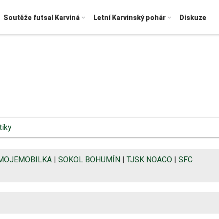
Soutěže futsal Karviná
Letní Karvinský pohár
Diskuze
tiky
MOJEMOBILKA
|
SOKOL BOHUMÍN
|
TJSK NOACO
|
SFC