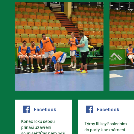
Facebook
Facebook
Konec roku sebou
Týmy III. ligyPosledním
přináší uzavření
do party k seznámení
soupisek?Čas nám běží