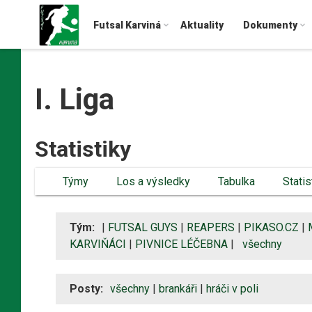
Futsal Karviná
Aktuality
Dokumenty
I. Liga
Statistiky
Týmy
Los a výsledky
Tabulka
Statis
Tým:
|
FUTSAL GUYS
|
REAPERS
|
PIKASO.CZ
|
KARVIŇÁCI
|
PIVNICE LÉČEBNA
|
všechny
Posty:
všechny
|
brankáři
|
hráči v poli