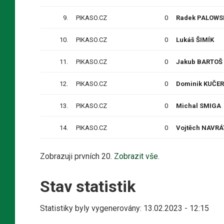
9.
PIKASO.CZ
0
Radek PALOWS
10.
PIKASO.CZ
0
Lukáš ŠIMÍK
11.
PIKASO.CZ
0
Jakub BARTOŠ
12.
PIKASO.CZ
0
Dominik KUČE
13.
PIKASO.CZ
0
Michal SMIGA
14.
PIKASO.CZ
0
Vojtěch NAVRÁ
Zobrazuji prvních 20.
Zobrazit vše.
Stav statistik
Statistiky byly vygenerovány: 13.02.2023 - 12:15