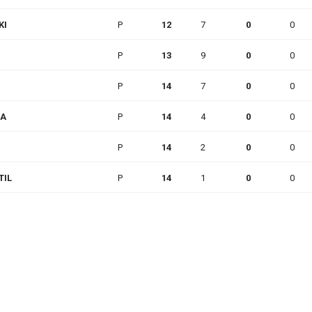
KI
P
12
7
0
0
P
13
9
0
0
P
14
7
0
0
RA
P
14
4
0
0
P
14
2
0
0
TIL
P
14
1
0
0