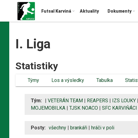
Futsal Karviná
Aktuality
Dokumenty
I. Liga
Statistiky
Týmy
Los a výsledky
Tabulka
Statis
Tým:
|
VETERÁN TEAM
|
REAPERS
|
IZS LOUKY
MOJEMOBILKA
|
TJSK NOACO
|
SFC KARVIŇÁCI
Posty:
všechny
|
brankáři
|
hráči v poli