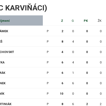
SFC KARVIŇÁCI)
íjmení
Z
G
PK
ŽK
DÁMEK
P
2
0
0
0
EŠ
P
8
4
0
0
ECHOVSKÝ
P
4
0
0
0
TKA
P
6
4
0
0
MÁK
P
6
1
0
0
NEK
P
6
6
0
0
NÍK
P
10
0
0
0
RTINIÁK
P
8
6
2
2