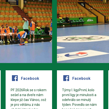
Facebook
Facebook
PF 2026Rok se s rokem
Týmy I. ligyPrvní; kolo
sešel a na dveře nám
první ligy je minulosti a
klepe již čas Vánoc, což
odehrálo se minulý
je pro většinu z nás
týden. Povedlo se nám