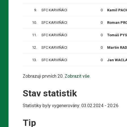
9.
SFC KARVIŇÁCI
0
Kamil PAC
10.
SFC KARVIŇÁCI
0
Roman PR
11.
SFC KARVIŇÁCI
0
Tomáš PY
12.
SFC KARVIŇÁCI
0
Martin RA
13.
SFC KARVIŇÁCI
0
Jan WACL
Zobrazuji prvních 20.
Zobrazit vše.
Stav statistik
Statistiky byly vygenerovány: 03.02.2024 - 20:26
Tip