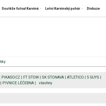
Soutěže futsal Karviná
Letní Karvinský pohár
Diskuze
tiky
|
PIKASO.CZ
|
FT STOW
|
SK STONAVA
|
ATLETICO
|
5 GUYS
|
|
PIVNICE LÉČEBNA
|
všechny