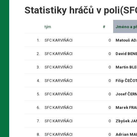
Statistiky hráčů v poli(
tým
#
Jméno a př
1.
SFC KARVIŇÁCI
0
Matouš A
2.
SFC KARVIŇÁCI
0
David BEN
3.
SFC KARVIŇÁCI
0
Martin BL
4.
SFC KARVIŇÁCI
0
Filip ČEČO
5.
SFC KARVIŇÁCI
0
Josef ČER
6.
SFC KARVIŇÁCI
0
Marek FRA
7.
SFC KARVIŇÁCI
0
Zbyšek JA
8.
SFC KARVIŇÁCI
0
Adrian MA