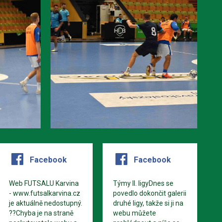
Facebook
Facebook
Web FUTSALU Karvina
Týmy II. ligyDnes se
- www.futsalkarvina.cz
povedlo dokončit galerii
je aktuálně nedostupný.
druhé ligy, takže si ji na
??Chyba je na straně
webu můžete