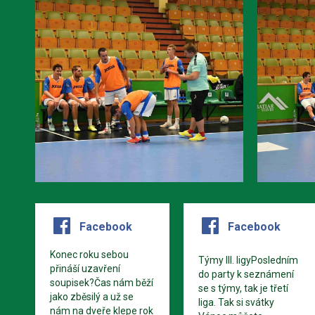
Facebook
Facebook
Konec roku sebou
Týmy III. ligyPosledním
přináší uzavření
do party k seznámení
soupisek?Čas nám běží
se s týmy, tak je třetí
jako zběsilý a už se
liga. Tak si svátky
nám na dveře klepe rok