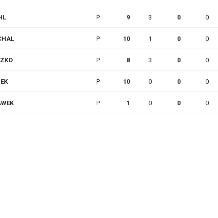
HL
P
9
3
0
0
CHAL
P
10
1
0
0
SZKO
P
8
3
0
0
DEK
P
10
0
0
0
AWEK
P
1
0
0
0